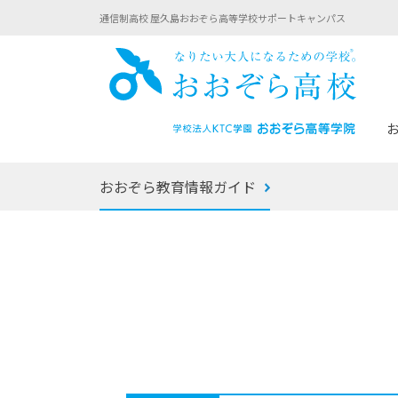
通信制高校 屋久島おおぞら高等学校サポートキャンパス
おお
おおぞら教育情報ガイド
あなたへのメッセージ
1年間の流れ
マイコーチ®
生徒募集要項
学校での1日
みらい学科
おおぞら
-マイコーチ®バトンリレーブログ
-子ども・
みらいノート®
-プログラ