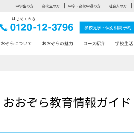
中学生の方
高校生の方
中卒・高校中退の方
社会人の方
はじめての方
ぞら高校
0120-
学校見学・個別相談 予約
12-3796
おおぞらについて
おおぞらの魅力
コース紹介
学校生活
おおぞらについて トップページ
おおぞらの魅力 トップページ
卒業生の活躍 トップページ
見学・相談 トップページ
コース紹介 トップページ
学校生活 トップページ
入学案内 トップページ
™
が大事にしている価値観
入学までの流れ
おおぞらの授業
全国の仲間
先輩の声
おおぞら高校とは
卒業までの流れ
おおぞら100選
なりたい大人になるための体
卒業生の進
SDGs
学費サ
おおぞら教育情報ガイド
福祉コース
人と職との架け橋
-なりたい大人システム
-屋久島スクーリング
おおぞらカ
ミングコース
-みらいの架け橋レッスン®
-選べる学
サポート