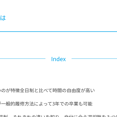
®
ザインコース
-社会の架け橋プログラム®
-おおぞら
ラストコース
-海外留学
は
ス
ス
コース
Index
いのが特徴全日制と比べて時間の自由度が高い
が一般的履修方法によって3年での卒業も可能
信制、それぞれの違いを知り、自分に合う選択肢をみつ