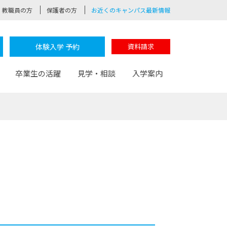
教職員の方
保護者の方
お近くのキャンパス最新情報
体験入学 予約
資料請求
卒業生の活躍
見学・相談
入学案内
験
路
ポート
つながる学科
茂木校長のなりたい大人白熱授業
卒業しても戻れる場所
Web出願
制服紹介
レッジ
おおぞらサポーター
部とおおぞらカレッジの