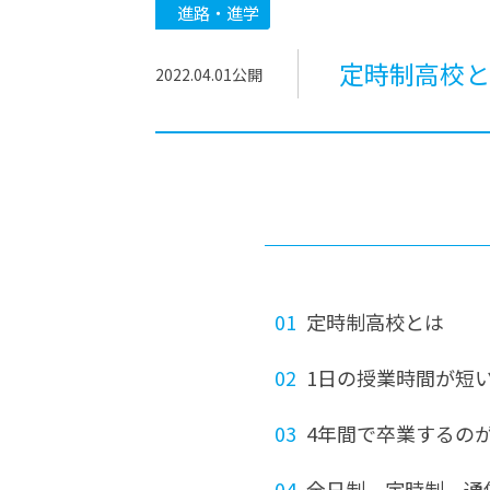
-ちょっとみせてKTCみらいノート
-住環境デ
進路・進学
どこでも、どことでも型学習
-マンガイ
定時制高校と
2022.04.01
公開
-進学コー
-基礎コー
-個別指導
定時制高校とは
1日の授業時間が短
4年間で卒業するの
全日制、定時制、通