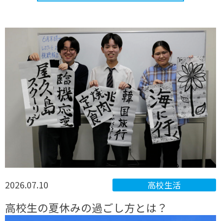
制度について
学習・勉強
高校選び
高校生活
ライフスタイル
教育全体について
通信制高校について
流行、トレンド
進路・進学
2026.07.10
高校生活
高校生の夏休みの過ごし方とは？