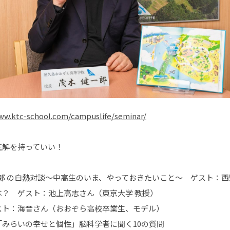
ww.ktc-school.com/campuslife/seminar/
正解を持っていい！
一郎 の白熱対談～中高生のいま、やっておきたいこと～ ゲスト：西
？ ゲスト：池上高志さん（東京大学 教授）
スト：海音さん（おおぞら高校卒業生、モデル）
みらいの幸せと個性」脳科学者に聞く10の質問