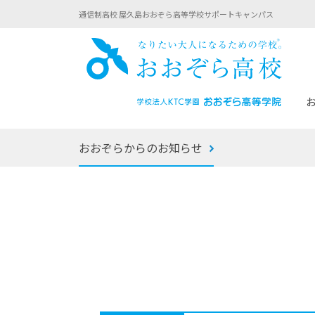
通信制高校 屋久島おおぞら高等学校サポートキャンパス
おお
おおぞらからのお知らせ
あなたへのメッセージ
1年間の流れ
マイコーチ®
生徒募集要項
学校での1日
みらい学科
おおぞら
-マイコーチ®バトンリレーブログ
-子ども・
みらいノート®
-プログラ