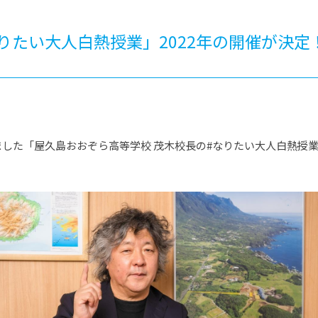
®
ザインコース
-社会の架け橋プログラム®
-おおぞら
ラストコース
-海外留学
りたい大人白熱授業」2022年の開催が決定
ス
ス
コース
した「屋久島おおぞら高等学校 茂木校長の#なりたい大人白熱授業」