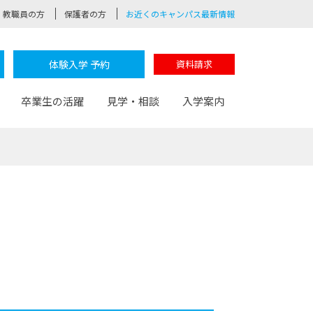
教職員の方
保護者の方
お近くのキャンパス最新情報
体験入学 予約
資料請求
卒業生の活躍
見学・相談
入学案内
験
路
ポート
つながる学科
茂木校長のなりたい大人白熱授業
卒業しても戻れる場所
Web出願
制服紹介
レッジ
おおぞらサポーター
部とおおぞらカレッジの