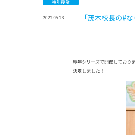
-ちょっとみせてKTCみらいノート
-住環境デ
特別授業
どこでも、どことでも型学習
-マンガイ
「茂木校長の#な
2022.05.23
-進学コー
-基礎コー
-個別指導
昨年シリーズで開催しておりま
決定しました！