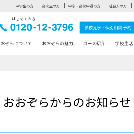
中学生の方
高校生の方
中卒・高校中退の方
社会人の方
はじめての方
ぞら高校
0120-
学校見学・個別相談 予約
12-3796
おおぞらについて
おおぞらの魅力
コース紹介
学校生活
おおぞらについて トップページ
おおぞらの魅力 トップページ
卒業生の活躍 トップページ
見学・相談 トップページ
コース紹介 トップページ
学校生活 トップページ
入学案内 トップページ
™
が大事にしている価値観
入学までの流れ
おおぞらの授業
全国の仲間
先輩の声
おおぞら高校とは
卒業までの流れ
おおぞら100選
なりたい大人になるための体
卒業生の進
SDGs
学費サ
おおぞらからのお知らせ
福祉コース
人と職との架け橋
-なりたい大人システム
-屋久島スクーリング
おおぞらカ
ミングコース
-みらいの架け橋レッスン®
-選べる学
サポート