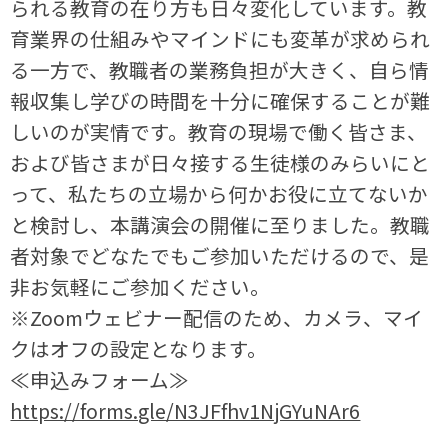
られる教育の在り⽅も⽇々変化しています。教
育業界の仕組みやマインドにも変⾰が求められ
る⼀⽅で、教職者の業務負担が⼤きく、⾃ら情
報収集し学びの時間を⼗分に確保することが難
しいのが実情です。教育の現場で働く皆さま、
および皆さまが⽇々接する⽣徒様のみらいにと
って、私たちの⽴場から何かお役に⽴てないか
と検討し、本講演会の開催に⾄りました。教職
者対象でどなたでもご参加いただけるので、是
⾮お気軽にご参加ください。
※Zoomウェビナー配信のため、カメラ、マイ
クはオフの設定となります。
≪申込みフォーム≫
https://forms.gle/N3JFfhv1NjGYuNAr6