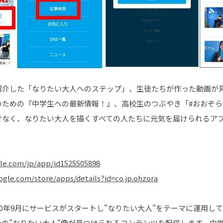
紹介した「なりたい大人へのステップ」、生徒たちが作った動画が見
のための『中学生への最新情報！』、高校生のつぶやき「#おおぞら
でなく、なりたい大人を描くすべての人たちに元気を届けられるア
ple.com/jp/app/id1525505898
oogle.com/store/apps/details?id=co.jp.ohzora
20年9月にサービスがスタートし"なりたい大人"をテーマに運用し
の"なりたい大人"像が見つけられるコンテンツを配信します。中