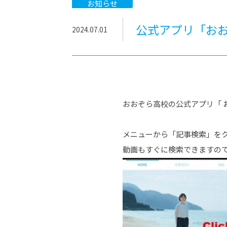
-ちょっとみせてKTCみらいノート
-住環境デ
お知らせ
どこでも、どことでも型学習
-マンガイ
公式アプリ「お
2024.07.01
-進学コー
-基礎コー
-個別指導
おおぞら高校の公式アプリ「 
メニューから「記事検索」を
動画もすぐに検索できますの