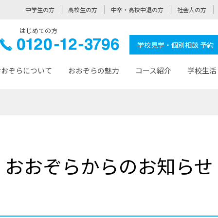
中学生の方
高校生の方
中卒・高校中退の方
社会人の方
はじめての方
ぞら高校
0120-
学校見学・個別相談 予約
12-3796
おおぞらについて
おおぞらの魅力
コース紹介
学校生活
おおぞらについて トップページ
おおぞらの魅力 トップページ
卒業生の活躍 トップページ
見学・相談 トップページ
コース紹介 トップページ
学校生活 トップページ
入学案内 トップページ
™
が大事にしている価値観
入学までの流れ
おおぞらの授業
全国の仲間
先輩の声
おおぞら高校とは
卒業までの流れ
おおぞら100選
なりたい大人になるための体
卒業生の進
SDGs
学費サ
おおぞらからのお知らせ
福祉コース
人と職との架け橋
-なりたい大人システム
-屋久島スクーリング
おおぞらカ
ミングコース
-みらいの架け橋レッスン®
-選べる学
サポート