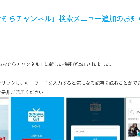
®
ザインコース
-社会の架け橋プログラム®
-おおぞら
ラストコース
-海外留学
おぞらチャンネル」検索メニュー追加のお知
ス
ス
コース
おおぞらチャンネル」に新しい機能が追加されました。
クリックし、キーワードを入力すると気になる記事を読むことがで
で是非ご活用ください。