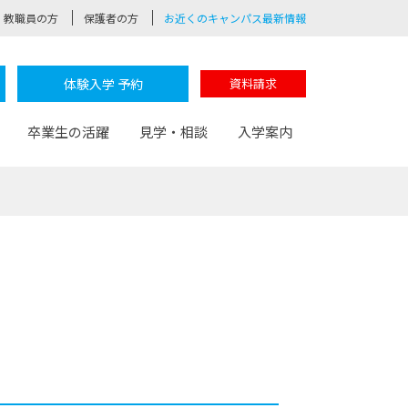
教職員の方
保護者の方
お近くのキャンパス最新情報
体験入学 予約
資料請求
卒業生の活躍
見学・相談
入学案内
験
路
ポート
つながる学科
茂木校長のなりたい大人白熱授業
卒業しても戻れる場所
Web出願
制服紹介
レッジ
おおぞらサポーター
部とおおぞらカレッジの