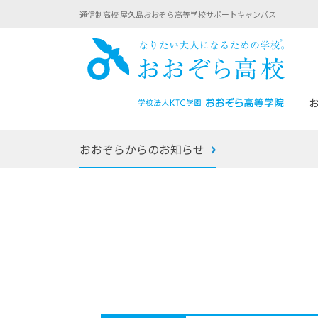
通信制高校 屋久島おおぞら高等学校サポートキャンパス
おお
おおぞらからのお知らせ
あなたへのメッセージ
1年間の流れ
マイコーチ®
生徒募集要項
学校での1日
みらい学科
おおぞら
-マイコーチ®バトンリレーブログ
-子ども・
みらいノート®
-プログラ