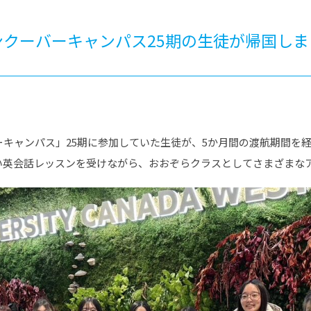
®
ザインコース
-社会の架け橋プログラム®
-おおぞら
ラストコース
-海外留学
クーバーキャンパス25期の生徒が帰国しま
ス
ス
コース
キャンパス」25期に参加していた生徒が、5か月間の渡航期間を
い英会話レッスンを受けながら、おおぞらクラスとしてさまざまな