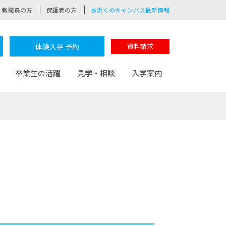
教職員の方
保護者の方
お近くのキャンパス最新情報
体験入学 予約
資料請求
卒業生の活躍
見学・相談
入学案内
験
路
ポート
つながる学科
茂木校長のなりたい大人白熱授業
卒業しても戻れる場所
Web出願
制服紹介
レッジ
おおぞらサポーター
部とおおぞらカレッジの