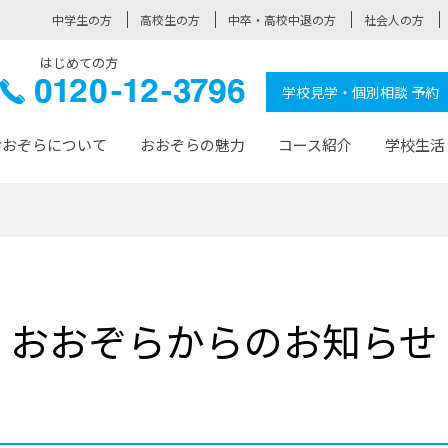
中学生の方
高校生の方
中卒・高校中退の方
社会人の方
はじめての方
ぞら高校
0120-
学校見学・個別相談 予約
12-3796
おおぞらについて
おおぞらの魅力
コース紹介
学校生活
おおぞらについて トップページ
おおぞらの魅力 トップページ
卒業生の活躍 トップページ
見学・相談 トップページ
コース紹介 トップページ
学校生活 トップページ
入学案内 トップページ
™
が大事にしている価値観
入学までの流れ
おおぞらの授業
全国の仲間
先輩の声
おおぞら高校とは
卒業までの流れ
おおぞら100選
なりたい大人になるための体
卒業生の進
SDGs
学費サ
おおぞらからのお知らせ
福祉コース
人と職との架け橋
-なりたい大人システム
-屋久島スクーリング
おおぞらカ
ミングコース
-みらいの架け橋レッスン®
-選べる学
サポート