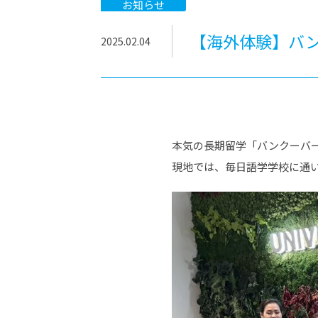
-ちょっとみせてKTCみらいノート
-住環境デ
お知らせ
どこでも、どことでも型学習
-マンガイ
【海外体験】バン
2025.02.04
-進学コー
-基礎コー
-個別指導
本気の長期留学「バンクーバー
現地では、毎日語学学校に通