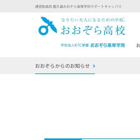
通信制高校 屋久島おおぞら高等学校サポートキャンパス
おお
おおぞらからのお知らせ
あなたへのメッセージ
1年間の流れ
マイコーチ®
生徒募集要項
学校での1日
みらい学科
おおぞら
-マイコーチ®バトンリレーブログ
-子ども・
みらいノート®
-プログラ