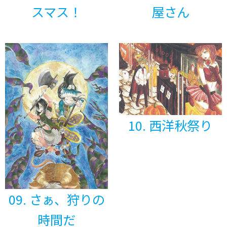
スマス！
屋さん
10. 西洋秋祭り
09. さぁ、狩りの
時間だ