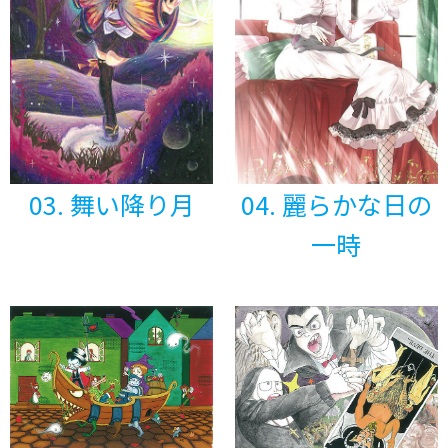
03. 舞い降り月
04. 麗らかな日の
一時