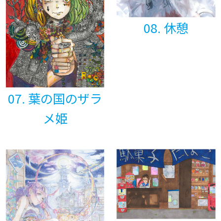
08. 休憩
07. 葉の国のザラ
メ姫