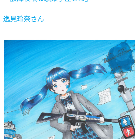
逸見玲奈さん