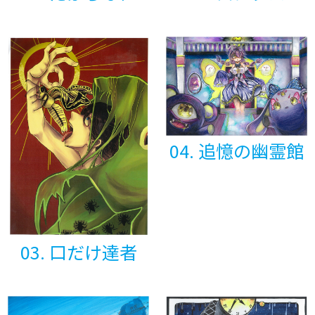
04. 追憶の幽霊館
03. 口だけ達者