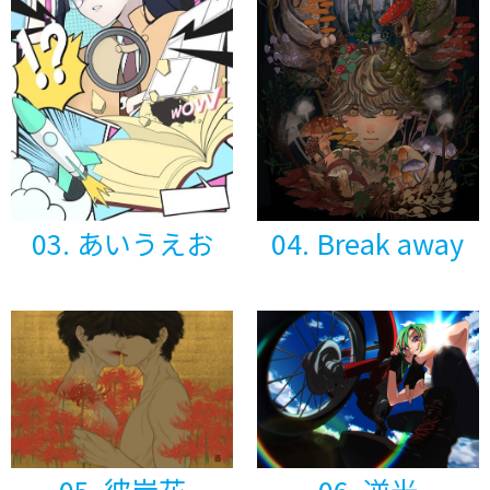
04. Break away
03. あいうえお
05. 彼岸花
06. 逆光