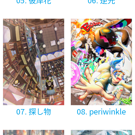
07. 探し物
08. periwinkle