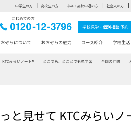
中学生の方
高校生の方
中卒・高校中退の方
社会人の方
はじめての方
ぞら高校
0120-
学校見学・個別相談 予約
12-3796
おおぞらについて
おおぞらの魅力
コース紹介
学校生活
KTCみらいノート®
どこでも、どことでも型学習
全国の仲間
おおぞらについて トップページ
おおぞらの魅力 トップページ
卒業生の活躍 トップページ
見学・相談 トップページ
コース紹介 トップページ
学校生活 トップページ
入学案内 トップページ
™
が大事にしている価値観
入学までの流れ
おおぞらの授業
全国の仲間
先輩の声
おおぞら高校とは
卒業までの流れ
おおぞら100選
なりたい大人になるための体
卒業生の進
SDGs
学費サ
福祉コース
人と職との架け橋
-なりたい大人システム
-屋久島スクーリング
おおぞらカ
っと見せて KTCみらいノ
ミングコース
-みらいの架け橋レッスン®
-選べる学
サポート