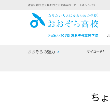
通信制高校 屋久島おおぞら高等学校サポートキャンパス
おお
おおぞらの魅力
マイコーチ®
あなたへのメッセージ
1年間の流れ
マイコーチ®
生徒募集要項
学校での1日
みらい学科
おおぞら
-マイコーチ®バトンリレーブログ
-子ども・
ちょ
みらいノート®
-プログラ