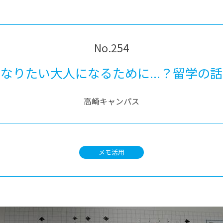
®
ザインコース
-社会の架け橋プログラム®
-おおぞら
ラストコース
-海外留学
ス
No.254
ス
なりたい大人になるために...？留学の話
コース
高崎キャンパス
メモ活用