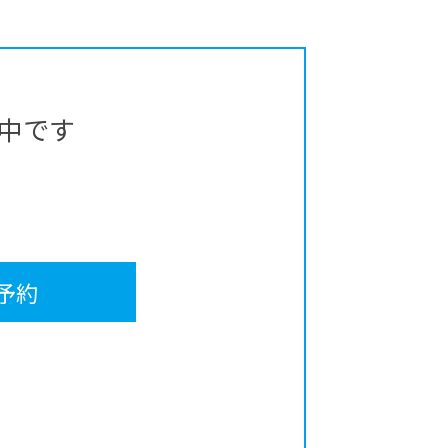
中です
予約