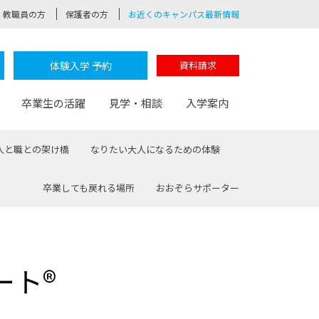
教職員の方
保護者の方
お近くのキャンパス最新情報
体験入学 予約
資料請求
卒業生の活躍
見学・相談
入学案内
人と職との架け橋
なりたい大人になるための体験
卒業しても戻れる場所
おおぞらサポーター
験
路
ポート
つながる学科
茂木校長のなりたい大人白熱授業
卒業しても戻れる場所
Web出願
制服紹介
レッジ
おおぞらサポーター
ート®
部とおおぞらカレッジの