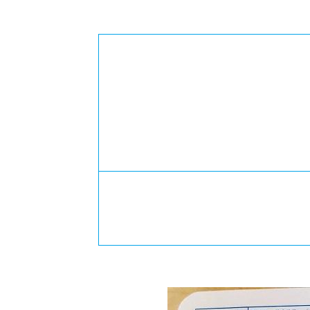
-ちょっとみせてKTCみらいノート
-住環境デ
どこでも、どことでも型学習
-マンガイ
-進学コー
-基礎コー
-個別指導