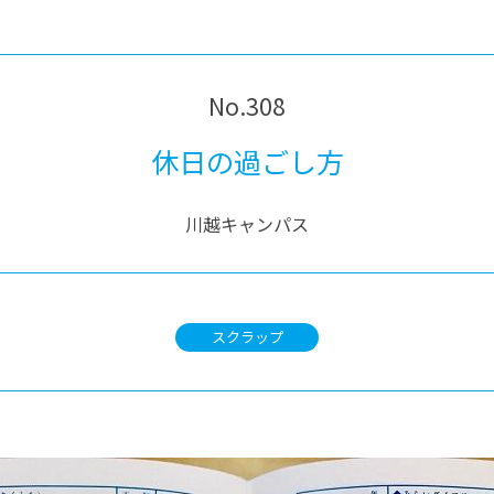
®
ザインコース
-社会の架け橋プログラム®
-おおぞら
ラストコース
-海外留学
ス
No.308
ス
休日の過ごし方
コース
川越キャンパス
スクラップ