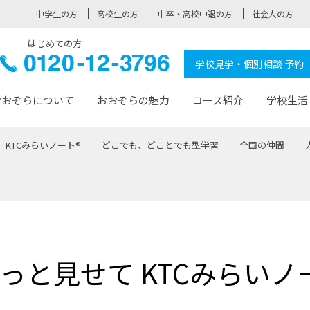
中学生の方
高校生の方
中卒・高校中退の方
社会人の方
はじめての方
ぞら高校
0120-
学校見学・個別相談 予約
12-3796
おおぞらについて
おおぞらの魅力
コース紹介
学校生活
KTCみらいノート®
どこでも、どことでも型学習
全国の仲間
おおぞらについて トップページ
おおぞらの魅力 トップページ
卒業生の活躍 トップページ
見学・相談 トップページ
コース紹介 トップページ
学校生活 トップページ
入学案内 トップページ
™
が大事にしている価値観
入学までの流れ
おおぞらの授業
全国の仲間
先輩の声
おおぞら高校とは
卒業までの流れ
おおぞら100選
なりたい大人になるための体
卒業生の進
SDGs
学費サ
福祉コース
人と職との架け橋
-なりたい大人システム
-屋久島スクーリング
おおぞらカ
っと見せて KTCみらいノ
ミングコース
-みらいの架け橋レッスン®
-選べる学
サポート