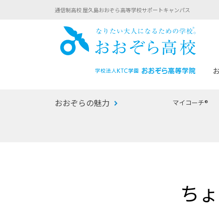
通信制高校 屋久島おおぞら高等学校サポートキャンパス
おお
おおぞらの魅力
マイコーチ®
あなたへのメッセージ
1年間の流れ
マイコーチ®
生徒募集要項
学校での1日
みらい学科
おおぞら
-マイコーチ®バトンリレーブログ
-子ども・
ちょ
みらいノート®
-プログラ