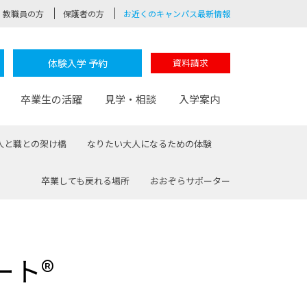
教職員の方
保護者の方
お近くのキャンパス最新情報
体験入学 予約
資料請求
卒業生の活躍
見学・相談
入学案内
人と職との架け橋
なりたい大人になるための体験
卒業しても戻れる場所
おおぞらサポーター
験
路
ポート
つながる学科
茂木校長のなりたい大人白熱授業
卒業しても戻れる場所
Web出願
制服紹介
レッジ
おおぞらサポーター
ート®
部とおおぞらカレッジの