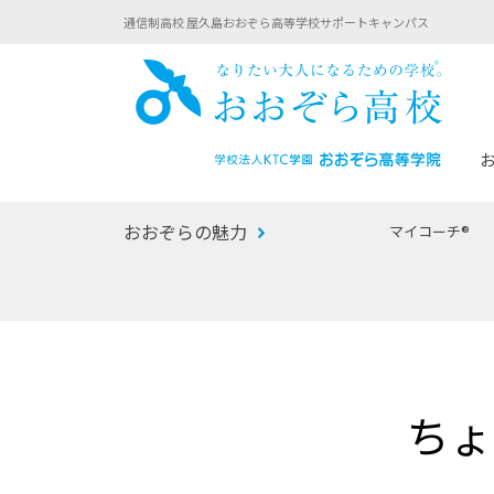
通信制高校 屋久島おおぞら高等学校サポートキャンパス
おお
おおぞらの魅力
マイコーチ®
あなたへのメッセージ
1年間の流れ
マイコーチ®
生徒募集要項
学校での1日
みらい学科
おおぞら
-マイコーチ®バトンリレーブログ
-子ども・
ちょ
みらいノート®
-プログラ