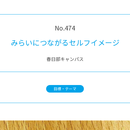
®
ザインコース
-社会の架け橋プログラム®
-おおぞら
ラストコース
-海外留学
ス
No.474
ス
みらいにつながるセルフイメージ
コース
春日部キャンパス
目標・テーマ