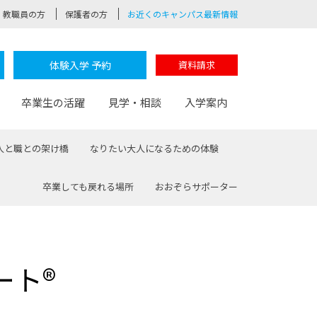
教職員の方
保護者の方
お近くのキャンパス最新情報
体験入学 予約
資料請求
卒業生の活躍
見学・相談
入学案内
人と職との架け橋
なりたい大人になるための体験
卒業しても戻れる場所
おおぞらサポーター
験
路
ポート
つながる学科
茂木校長のなりたい大人白熱授業
卒業しても戻れる場所
Web出願
制服紹介
レッジ
おおぞらサポーター
ート®
部とおおぞらカレッジの