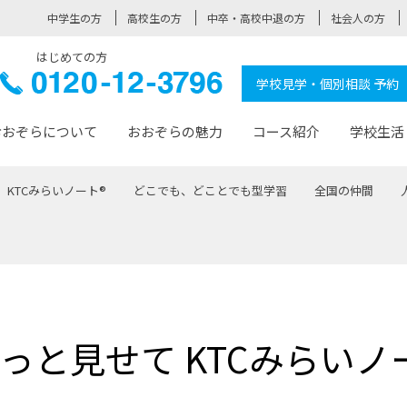
中学生の方
高校生の方
中卒・高校中退の方
社会人の方
はじめての方
ぞら高校
0120-
学校見学・個別相談 予約
12-3796
おおぞらについて
おおぞらの魅力
コース紹介
学校生活
KTCみらいノート®
どこでも、どことでも型学習
全国の仲間
おおぞらについて トップページ
おおぞらの魅力 トップページ
卒業生の活躍 トップページ
見学・相談 トップページ
コース紹介 トップページ
学校生活 トップページ
入学案内 トップページ
™
が大事にしている価値観
入学までの流れ
おおぞらの授業
全国の仲間
先輩の声
おおぞら高校とは
卒業までの流れ
おおぞら100選
なりたい大人になるための体
卒業生の進
SDGs
学費サ
福祉コース
人と職との架け橋
-なりたい大人システム
-屋久島スクーリング
おおぞらカ
っと見せて KTCみらいノ
ミングコース
-みらいの架け橋レッスン®
-選べる学
サポート