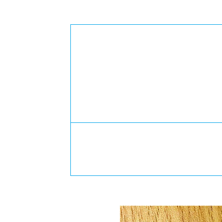
-ちょっとみせてKTCみらいノート
-住環境デ
どこでも、どことでも型学習
-マンガイ
-進学コー
-基礎コー
-個別指導