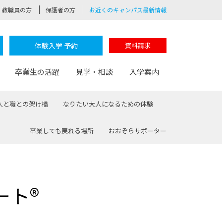
教職員の方
保護者の方
お近くのキャンパス最新情報
体験入学 予約
資料請求
卒業生の活躍
見学・相談
入学案内
人と職との架け橋
なりたい大人になるための体験
卒業しても戻れる場所
おおぞらサポーター
験
路
ポート
つながる学科
茂木校長のなりたい大人白熱授業
卒業しても戻れる場所
Web出願
制服紹介
レッジ
おおぞらサポーター
ート®
部とおおぞらカレッジの