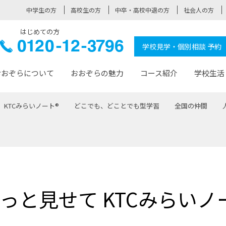
中学生の方
高校生の方
中卒・高校中退の方
社会人の方
はじめての方
ぞら高校
0120-
学校見学・個別相談 予約
12-3796
おおぞらについて
おおぞらの魅力
コース紹介
学校生活
KTCみらいノート®
どこでも、どことでも型学習
全国の仲間
おおぞらについて トップページ
おおぞらの魅力 トップページ
卒業生の活躍 トップページ
見学・相談 トップページ
コース紹介 トップページ
学校生活 トップページ
入学案内 トップページ
™
が大事にしている価値観
入学までの流れ
おおぞらの授業
全国の仲間
先輩の声
おおぞら高校とは
卒業までの流れ
おおぞら100選
なりたい大人になるための体
卒業生の進
SDGs
学費サ
福祉コース
人と職との架け橋
-なりたい大人システム
-屋久島スクーリング
おおぞらカ
っと見せて KTCみらいノ
ミングコース
-みらいの架け橋レッスン®
-選べる学
サポート