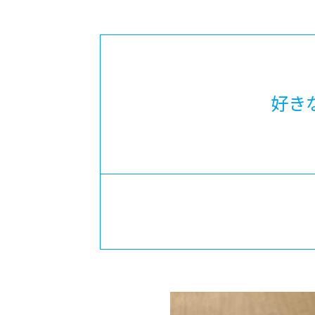
-ちょっとみせてKTCみらいノート
-住環境デ
どこでも、どことでも型学習
-マンガイ
-進学コー
-基礎コー
好き
-個別指導