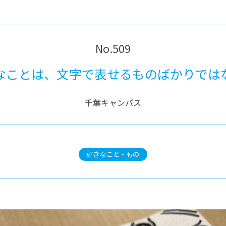
®
ザインコース
-社会の架け橋プログラム®
-おおぞら
ラストコース
-海外留学
ス
No.509
ス
なことは、文字で表せるものばかりでは
コース
千葉キャンパス
好きなこと・もの