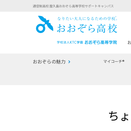
通信制高校 屋久島おおぞら高等学校サポートキャンパス
おお
おおぞらの魅力
マイコーチ®
あなたへのメッセージ
1年間の流れ
マイコーチ®
生徒募集要項
学校での1日
みらい学科
おおぞら
-マイコーチ®バトンリレーブログ
-子ども・
ちょ
みらいノート®
-プログラ