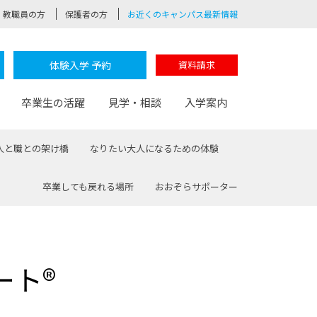
教職員の方
保護者の方
お近くのキャンパス最新情報
体験入学 予約
資料請求
卒業生の活躍
見学・相談
入学案内
人と職との架け橋
なりたい大人になるための体験
卒業しても戻れる場所
おおぞらサポーター
験
路
ポート
つながる学科
茂木校長のなりたい大人白熱授業
卒業しても戻れる場所
Web出願
制服紹介
レッジ
おおぞらサポーター
ート®
部とおおぞらカレッジの