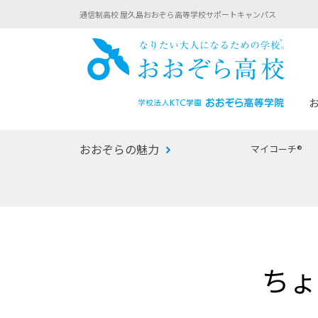
通信制高校 屋久島おおぞら高等学校サポートキャンパス
おお
おおぞらの魅力
マイコーチ®
あなたへのメッセージ
1年間の流れ
マイコーチ®
生徒募集要項
学校での1日
みらい学科
おおぞら
-マイコーチ®バトンリレーブログ
-子ども・
ちょ
みらいノート®
-プログラ