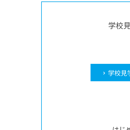
学校
学校見
はじ