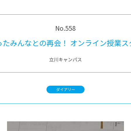
®
ザインコース
-社会の架け橋プログラム®
-おおぞら
ラストコース
-海外留学
ス
No.558
ス
ったみんなとの再会！ オンライン授業ス
コース
立川キャンパス
ダイアリー