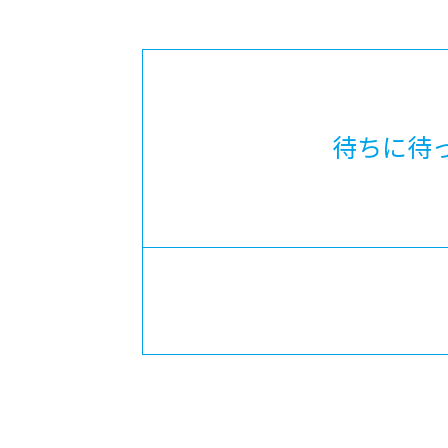
-ちょっとみせてKTCみらいノート
-住環境デ
どこでも、どことでも型学習
-マンガイ
-進学コー
-基礎コー
待ちに待
-個別指導