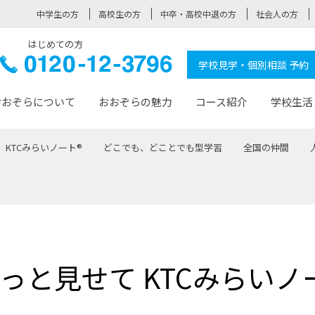
中学生の方
高校生の方
中卒・高校中退の方
社会人の方
はじめての方
ぞら高校
0120-
学校見学・個別相談 予約
12-3796
おおぞらについて
おおぞらの魅力
コース紹介
学校生活
KTCみらいノート®
どこでも、どことでも型学習
全国の仲間
おおぞらについて トップページ
おおぞらの魅力 トップページ
卒業生の活躍 トップページ
見学・相談 トップページ
コース紹介 トップページ
学校生活 トップページ
入学案内 トップページ
™
が大事にしている価値観
入学までの流れ
おおぞらの授業
全国の仲間
先輩の声
おおぞら高校とは
卒業までの流れ
おおぞら100選
なりたい大人になるための体
卒業生の進
SDGs
学費サ
福祉コース
人と職との架け橋
-なりたい大人システム
-屋久島スクーリング
おおぞらカ
っと見せて KTCみらいノ
ミングコース
-みらいの架け橋レッスン®
-選べる学
サポート