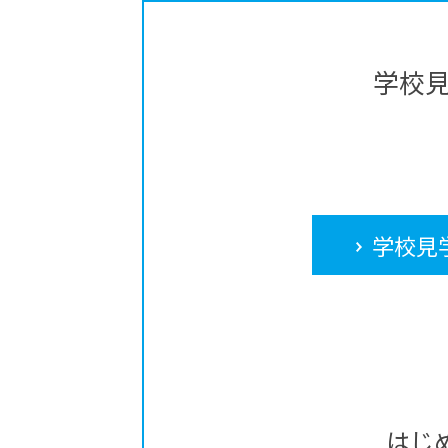
学校
学校見
はじ