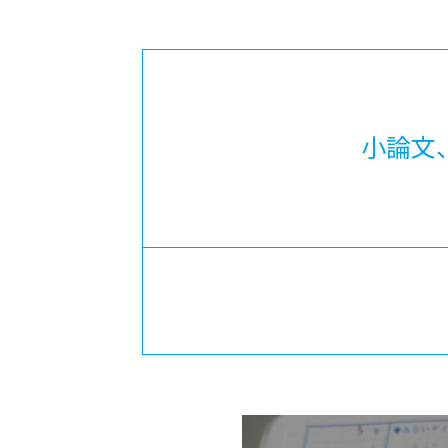
-ちょっとみせてKTCみらいノート
-住環境デ
どこでも、どことでも型学習
-マンガイ
-進学コー
-基礎コー
小論文
-個別指導