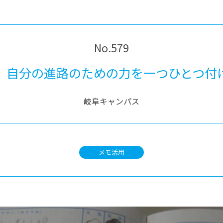
®
ザインコース
-社会の架け橋プログラム®
-おおぞら
ラストコース
-海外留学
ス
No.579
ス
、自分の進路のための力を一つひとつ付
コース
岐阜キャンパス
メモ活用