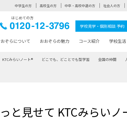
中学生の方
高校生の方
中卒・高校中退の方
社会人の方
はじめての方
ぞら高校
0120-
学校見学・個別相談 予約
12-3796
おおぞらについて
おおぞらの魅力
コース紹介
学校生活
KTCみらいノート®
どこでも、どことでも型学習
全国の仲間
おおぞらについて トップページ
おおぞらの魅力 トップページ
卒業生の活躍 トップページ
見学・相談 トップページ
コース紹介 トップページ
学校生活 トップページ
入学案内 トップページ
™
が大事にしている価値観
入学までの流れ
おおぞらの授業
全国の仲間
先輩の声
おおぞら高校とは
卒業までの流れ
おおぞら100選
なりたい大人になるための体
卒業生の進
SDGs
学費サ
福祉コース
人と職との架け橋
-なりたい大人システム
-屋久島スクーリング
おおぞらカ
っと見せて KTCみらいノ
ミングコース
-みらいの架け橋レッスン®
-選べる学
サポート