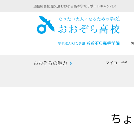
通信制高校 屋久島おおぞら高等学校サポートキャンパス
おお
おおぞらの魅力
マイコーチ®
あなたへのメッセージ
1年間の流れ
マイコーチ®
生徒募集要項
学校での1日
みらい学科
おおぞら
-マイコーチ®バトンリレーブログ
-子ども・
ちょ
みらいノート®
-プログラ