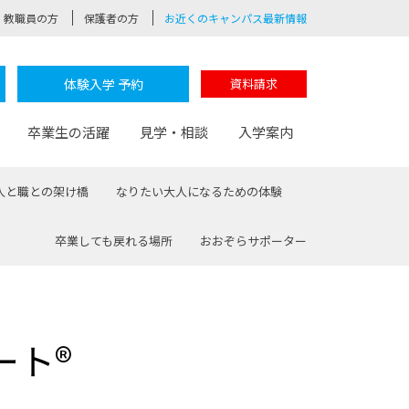
教職員の方
保護者の方
お近くのキャンパス最新情報
体験入学 予約
資料請求
卒業生の活躍
見学・相談
入学案内
人と職との架け橋
なりたい大人になるための体験
卒業しても戻れる場所
おおぞらサポーター
験
路
ポート
つながる学科
茂木校長のなりたい大人白熱授業
卒業しても戻れる場所
Web出願
制服紹介
レッジ
おおぞらサポーター
ート®
部とおおぞらカレッジの