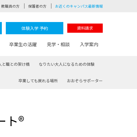
教職員の方
保護者の方
お近くのキャンパス最新情報
体験入学 予約
資料請求
卒業生の活躍
見学・相談
入学案内
人と職との架け橋
なりたい大人になるための体験
卒業しても戻れる場所
おおぞらサポーター
験
路
ポート
つながる学科
茂木校長のなりたい大人白熱授業
卒業しても戻れる場所
Web出願
制服紹介
レッジ
おおぞらサポーター
ート®
部とおおぞらカレッジの