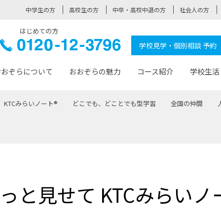
中学生の方
高校生の方
中卒・高校中退の方
社会人の方
はじめての方
ぞら高校
0120-
学校見学・個別相談 予約
12-3796
おおぞらについて
おおぞらの魅力
コース紹介
学校生活
KTCみらいノート®
どこでも、どことでも型学習
全国の仲間
おおぞらについて トップページ
おおぞらの魅力 トップページ
卒業生の活躍 トップページ
見学・相談 トップページ
コース紹介 トップページ
学校生活 トップページ
入学案内 トップページ
™
が大事にしている価値観
入学までの流れ
おおぞらの授業
全国の仲間
先輩の声
おおぞら高校とは
卒業までの流れ
おおぞら100選
なりたい大人になるための体
卒業生の進
SDGs
学費サ
福祉コース
人と職との架け橋
-なりたい大人システム
-屋久島スクーリング
おおぞらカ
っと見せて KTCみらいノ
ミングコース
-みらいの架け橋レッスン®
-選べる学
サポート