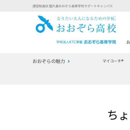
通信制高校 屋久島おおぞら高等学校サポートキャンパス
おお
おおぞらの魅力
マイコーチ®
あなたへのメッセージ
1年間の流れ
マイコーチ®
生徒募集要項
学校での1日
みらい学科
おおぞら
-マイコーチ®バトンリレーブログ
-子ども・
ちょ
みらいノート®
-プログラ