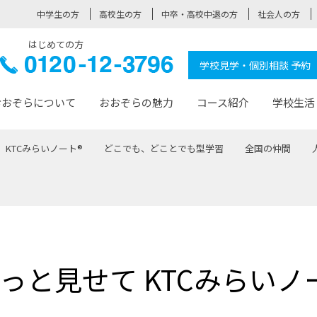
中学生の方
高校生の方
中卒・高校中退の方
社会人の方
はじめての方
ぞら高校
0120-
学校見学・個別相談 予約
12-3796
おおぞらについて
おおぞらの魅力
コース紹介
学校生活
KTCみらいノート®
どこでも、どことでも型学習
全国の仲間
おおぞらについて トップページ
おおぞらの魅力 トップページ
卒業生の活躍 トップページ
見学・相談 トップページ
コース紹介 トップページ
学校生活 トップページ
入学案内 トップページ
™
が大事にしている価値観
入学までの流れ
おおぞらの授業
全国の仲間
先輩の声
おおぞら高校とは
卒業までの流れ
おおぞら100選
なりたい大人になるための体
卒業生の進
SDGs
学費サ
福祉コース
人と職との架け橋
-なりたい大人システム
-屋久島スクーリング
おおぞらカ
っと見せて KTCみらいノ
ミングコース
-みらいの架け橋レッスン®
-選べる学
サポート