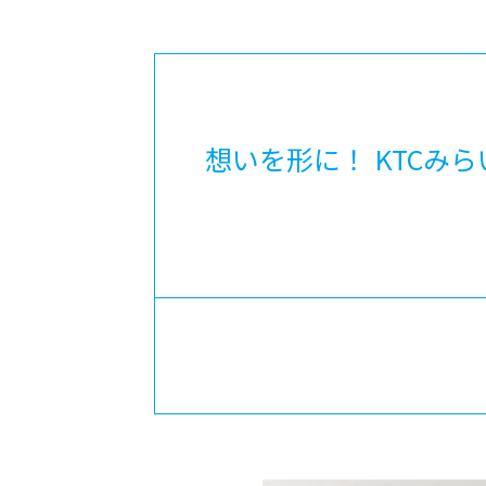
-ちょっとみせてKTCみらいノート
-住環境デ
どこでも、どことでも型学習
-マンガイ
-進学コー
-基礎コー
想いを形に！ KTCみ
-個別指導