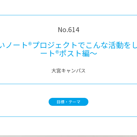
®
ザインコース
-社会の架け橋プログラム®
-おおぞら
ラストコース
-海外留学
ス
No.614
ス
らいノート®プロジェクトでこんな活動を
ート®ポスト編～
コース
大宮キャンパス
目標・テーマ