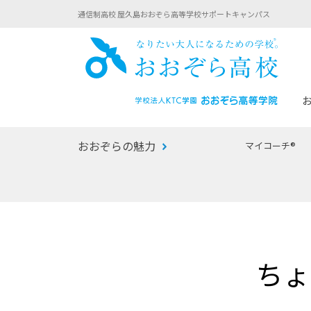
通信制高校 屋久島おおぞら高等学校サポートキャンパス
おお
おおぞらの魅力
マイコーチ®
あなたへのメッセージ
1年間の流れ
マイコーチ®
生徒募集要項
学校での1日
みらい学科
おおぞら
-マイコーチ®バトンリレーブログ
-子ども・
ちょ
みらいノート®
-プログラ