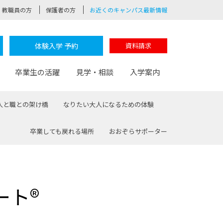
教職員の方
保護者の方
お近くのキャンパス最新情報
体験入学 予約
資料請求
卒業生の活躍
見学・相談
入学案内
人と職との架け橋
なりたい大人になるための体験
卒業しても戻れる場所
おおぞらサポーター
験
路
ポート
つながる学科
茂木校長のなりたい大人白熱授業
卒業しても戻れる場所
Web出願
制服紹介
レッジ
おおぞらサポーター
ート®
部とおおぞらカレッジの