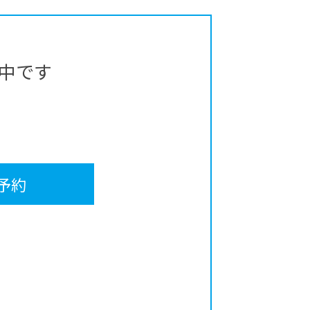
中です
予約