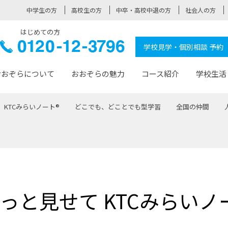
中学生の方
高校生の方
中卒・高校中退の方
社会人の方
はじめての方
ぞら高校
0120-
学校見学・個別相談 予約
12-3796
おおぞらについて
おおぞらの魅力
コース紹介
学校生活
KTCみらいノート®
どこでも、どことでも型学習
全国の仲間
おおぞらについて トップページ
おおぞらの魅力 トップページ
卒業生の活躍 トップページ
見学・相談 トップページ
コース紹介 トップページ
学校生活 トップページ
入学案内 トップページ
™
が大事にしている価値観
入学までの流れ
おおぞらの授業
全国の仲間
先輩の声
おおぞら高校とは
卒業までの流れ
おおぞら100選
なりたい大人になるための体
卒業生の進
SDGs
学費サ
福祉コース
人と職との架け橋
-なりたい大人システム
-屋久島スクーリング
おおぞらカ
っと見せて KTCみらいノ
ミングコース
-みらいの架け橋レッスン®
-選べる学
サポート