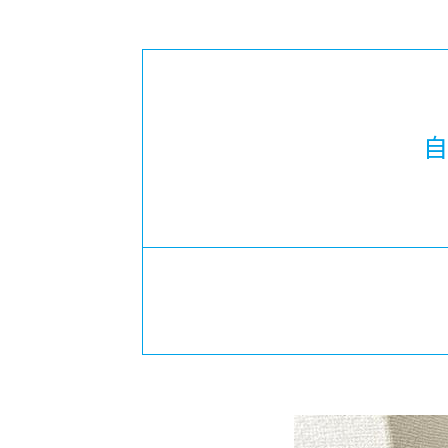
-ちょっとみせてKTCみらいノート
-住環境デ
どこでも、どことでも型学習
-マンガイ
-進学コー
-基礎コー
自
-個別指導