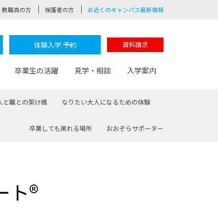
教職員の方
保護者の方
お近くのキャンパス最新情報
体験入学 予約
資料請求
卒業生の活躍
見学・相談
入学案内
人と職との架け橋
なりたい大人になるための体験
卒業しても戻れる場所
おおぞらサポーター
験
路
ポート
つながる学科
茂木校長のなりたい大人白熱授業
卒業しても戻れる場所
Web出願
制服紹介
レッジ
おおぞらサポーター
ート®
部とおおぞらカレッジの