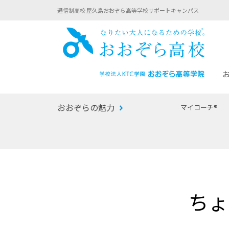
通信制高校 屋久島おおぞら高等学校サポートキャンパス
おお
おおぞらの魅力
マイコーチ®
あなたへのメッセージ
1年間の流れ
マイコーチ®
生徒募集要項
学校での1日
みらい学科
おおぞら
-マイコーチ®バトンリレーブログ
-子ども・
ちょ
みらいノート®
-プログラ