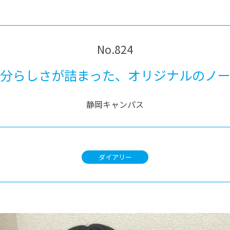
®
ザインコース
-社会の架け橋プログラム®
-おおぞら
ラストコース
-海外留学
ス
No.824
ス
分らしさが詰まった、オリジナルのノ
コース
静岡キャンパス
ダイアリー