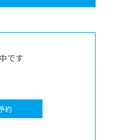
中です
予約