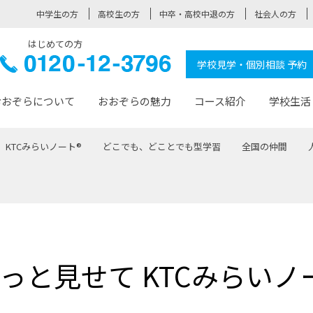
中学生の方
高校生の方
中卒・高校中退の方
社会人の方
はじめての方
ぞら高校
0120-
学校見学・個別相談 予約
12-3796
おおぞらについて
おおぞらの魅力
コース紹介
学校生活
KTCみらいノート®
どこでも、どことでも型学習
全国の仲間
おおぞらについて トップページ
おおぞらの魅力 トップページ
卒業生の活躍 トップページ
見学・相談 トップページ
コース紹介 トップページ
学校生活 トップページ
入学案内 トップページ
™
が大事にしている価値観
入学までの流れ
おおぞらの授業
全国の仲間
先輩の声
おおぞら高校とは
卒業までの流れ
おおぞら100選
なりたい大人になるための体
卒業生の進
SDGs
学費サ
福祉コース
人と職との架け橋
-なりたい大人システム
-屋久島スクーリング
おおぞらカ
っと見せて KTCみらいノ
ミングコース
-みらいの架け橋レッスン®
-選べる学
サポート