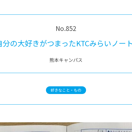
®
ザインコース
-社会の架け橋プログラム®
-おおぞら
ラストコース
-海外留学
ス
No.852
ス
自分の大好きがつまったKTCみらいノート
コース
熊本キャンパス
好きなこと・もの