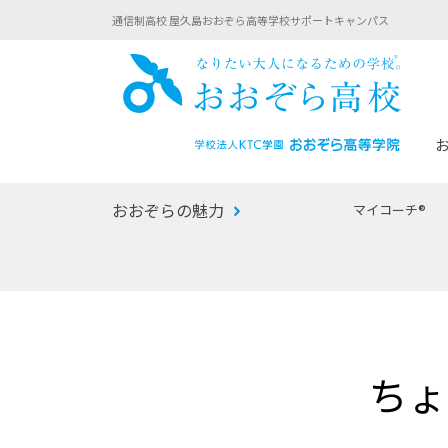
通信制高校 屋久島おおぞら高等学校サポートキャンパス
おお
おおぞらの魅力
マイコーチ®
あなたへのメッセージ
1年間の流れ
マイコーチ®
生徒募集要項
学校での1日
みらい学科
おおぞら
-マイコーチ®バトンリレーブログ
-子ども・
ちょ
みらいノート®
-プログラ