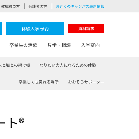
教職員の方
保護者の方
お近くのキャンパス最新情報
体験入学 予約
資料請求
卒業生の活躍
見学・相談
入学案内
人と職との架け橋
なりたい大人になるための体験
卒業しても戻れる場所
おおぞらサポーター
験
路
ポート
つながる学科
茂木校長のなりたい大人白熱授業
卒業しても戻れる場所
Web出願
制服紹介
レッジ
おおぞらサポーター
ート®
部とおおぞらカレッジの