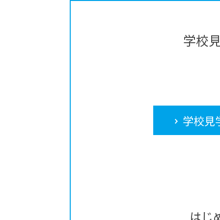
学校
学校見
はじ