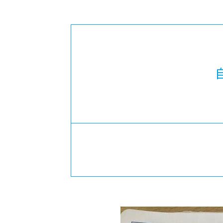
-ちょっとみせてKTCみらいノート
-住環境デ
どこでも、どことでも型学習
-マンガイ
-進学コー
-基礎コー
-個別指導