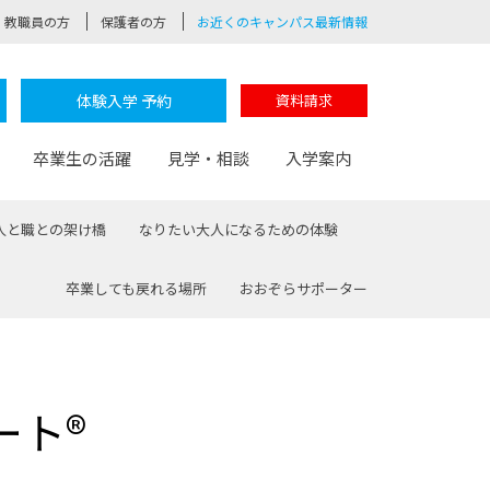
教職員の方
保護者の方
お近くのキャンパス最新情報
体験入学 予約
資料請求
卒業生の活躍
見学・相談
入学案内
人と職との架け橋
なりたい大人になるための体験
卒業しても戻れる場所
おおぞらサポーター
験
路
ポート
つながる学科
茂木校長のなりたい大人白熱授業
卒業しても戻れる場所
Web出願
制服紹介
レッジ
おおぞらサポーター
ート®
部とおおぞらカレッジの