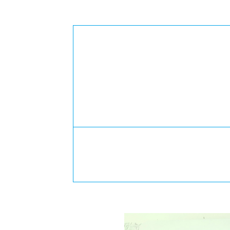
-ちょっとみせてKTCみらいノート
-住環境デ
どこでも、どことでも型学習
-マンガイ
-進学コー
-基礎コー
-個別指導