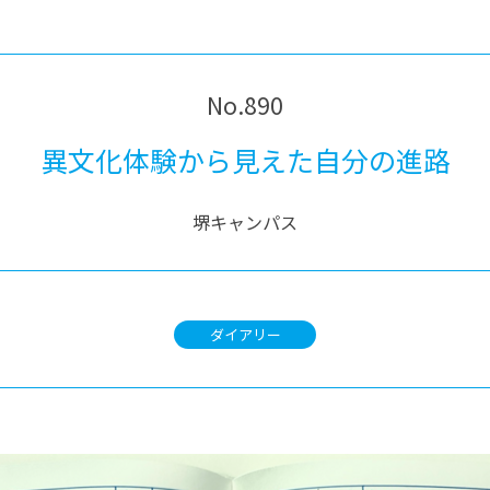
®
ザインコース
-社会の架け橋プログラム®
-おおぞら
ラストコース
-海外留学
ス
No.890
ス
異文化体験から見えた自分の進路
コース
堺キャンパス
ダイアリー