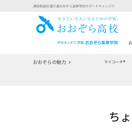
通信制高校 屋久島おおぞら高等学校サポートキャンパス
おお
おおぞらの魅力
マイコーチ®
あなたへのメッセージ
1年間の流れ
マイコーチ®
生徒募集要項
学校での1日
みらい学科
おおぞら
-マイコーチ®バトンリレーブログ
-子ども・
ちょ
みらいノート®
-プログラ