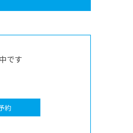
中です
予約