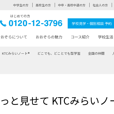
中学生の方
高校生の方
中卒・高校中退の方
社会人の方
はじめての方
ぞら高校
0120-
学校見学・個別相談 予約
12-3796
おおぞらについて
おおぞらの魅力
コース紹介
学校生活
KTCみらいノート®
どこでも、どことでも型学習
全国の仲間
おおぞらについて トップページ
おおぞらの魅力 トップページ
卒業生の活躍 トップページ
見学・相談 トップページ
コース紹介 トップページ
学校生活 トップページ
入学案内 トップページ
™
が大事にしている価値観
入学までの流れ
おおぞらの授業
全国の仲間
先輩の声
おおぞら高校とは
卒業までの流れ
おおぞら100選
なりたい大人になるための体
卒業生の進
SDGs
学費サ
福祉コース
人と職との架け橋
-なりたい大人システム
-屋久島スクーリング
おおぞらカ
っと見せて KTCみらいノ
ミングコース
-みらいの架け橋レッスン®
-選べる学
サポート