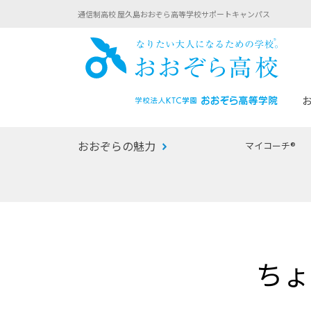
通信制高校 屋久島おおぞら高等学校サポートキャンパス
おお
おおぞらの魅力
マイコーチ®
あなたへのメッセージ
1年間の流れ
マイコーチ®
生徒募集要項
学校での1日
みらい学科
おおぞら
-マイコーチ®バトンリレーブログ
-子ども・
ちょ
みらいノート®
-プログラ