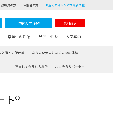
教職員の方
保護者の方
お近くのキャンパス最新情報
体験入学 予約
資料請求
卒業生の活躍
見学・相談
入学案内
人と職との架け橋
なりたい大人になるための体験
卒業しても戻れる場所
おおぞらサポーター
験
路
ポート
つながる学科
茂木校長のなりたい大人白熱授業
卒業しても戻れる場所
Web出願
制服紹介
レッジ
おおぞらサポーター
ート®
部とおおぞらカレッジの