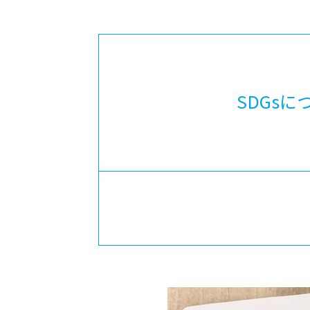
-ちょっとみせてKTCみらいノート
-住環境デ
どこでも、どことでも型学習
-マンガイ
-進学コー
-基礎コー
SDGs
-個別指導