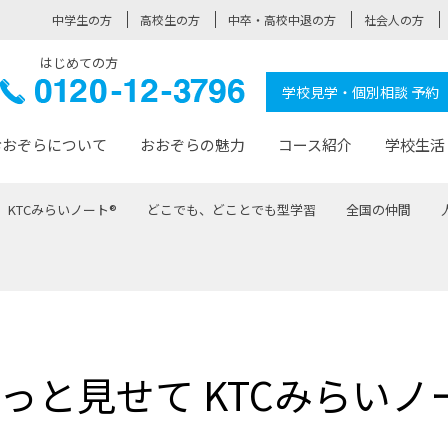
中学生の方
高校生の方
中卒・高校中退の方
社会人の方
はじめての方
ぞら高校
0120-
学校見学・個別相談 予約
12-3796
おおぞらについて
おおぞらの魅力
コース紹介
学校生活
KTCみらいノート®
どこでも、どことでも型学習
全国の仲間
おおぞらについて トップページ
おおぞらの魅力 トップページ
卒業生の活躍 トップページ
見学・相談 トップページ
コース紹介 トップページ
学校生活 トップページ
入学案内 トップページ
™
が大事にしている価値観
入学までの流れ
おおぞらの授業
全国の仲間
先輩の声
おおぞら高校とは
卒業までの流れ
おおぞら100選
なりたい大人になるための体
卒業生の進
SDGs
学費サ
福祉コース
人と職との架け橋
-なりたい大人システム
-屋久島スクーリング
おおぞらカ
っと見せて KTCみらいノ
ミングコース
-みらいの架け橋レッスン®
-選べる学
サポート