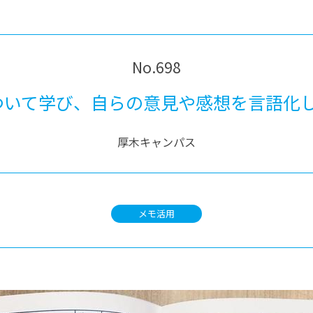
®
ザインコース
-社会の架け橋プログラム®
-おおぞら
ラストコース
-海外留学
ス
No.698
ス
について学び、自らの意見や感想を言語化
コース
厚木キャンパス
メモ活用