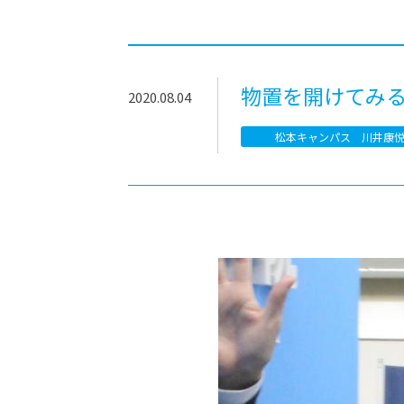
-ちょっとみせてKTCみらいノート
-住環境デ
どこでも、どことでも型学習
-マンガイ
-進学コー
物置を開けてみ
2020.08.04
-基礎コー
松本キャンパス 川井康
-個別指導