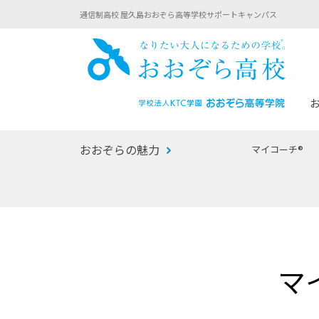
通信制高校 屋久島おおぞら高等学校サポートキャンパス
おお
おおぞらの魅力
マイコーチ®
あなたへのメッセージ
1年間の流れ
マイコーチ®
生徒募集要項
学校での1日
みらい学科
おおぞら
-マイコーチ®バトンリレーブログ
-子ども・
マ
みらいノート®
-プログラ