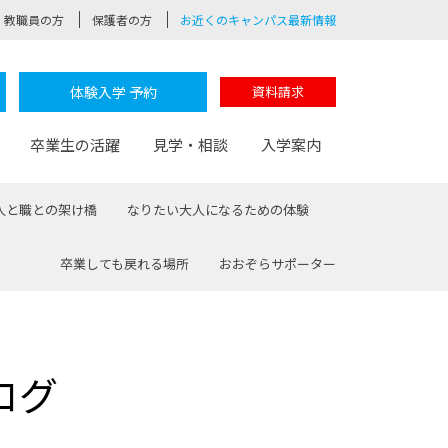
教職員の方
保護者の方
お近くのキャンパス最新情報
体験入学 予約
資料請求
卒業生の活躍
見学・相談
入学案内
人と職との架け橋
なりたい大人になるための体験
卒業しても戻れる場所
おおぞらサポーター
験
路
ポート
つながる学科
茂木校長のなりたい大人白熱授業
卒業しても戻れる場所
Web出願
制服紹介
レッジ
おおぞらサポーター
ログ
部とおおぞらカレッジの