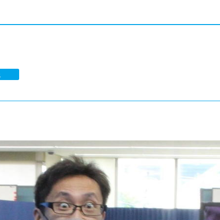
®
ザインコース
-社会の架け橋プログラム®
-おおぞら
ラストコース
-海外留学
ス
る
ス
悦
コース