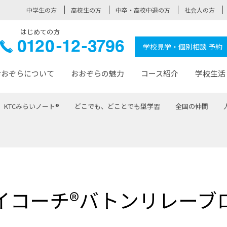
中学生の方
高校生の方
中卒・高校中退の方
社会人の方
はじめての方
ぞら高校
0120-
学校見学・個別相談 予約
12-3796
おおぞらについて
おおぞらの魅力
コース紹介
学校生活
KTCみらいノート®
どこでも、どことでも型学習
全国の仲間
おおぞらについて トップページ
おおぞらの魅力 トップページ
卒業生の活躍 トップページ
見学・相談 トップページ
コース紹介 トップページ
学校生活 トップページ
入学案内 トップページ
™
が大事にしている価値観
入学までの流れ
おおぞらの授業
全国の仲間
先輩の声
おおぞら高校とは
卒業までの流れ
おおぞら100選
なりたい大人になるための体
卒業生の進
SDGs
学費サ
福祉コース
人と職との架け橋
-なりたい大人システム
-屋久島スクーリング
おおぞらカ
イコーチ®バトンリレーブ
ミングコース
-みらいの架け橋レッスン®
-選べる学
サポート