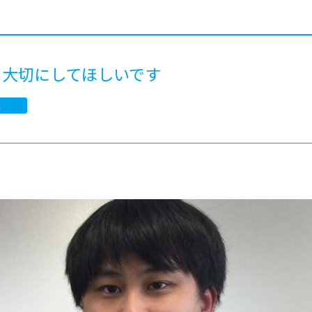
®
ザインコース
-社会の架け橋プログラム®
-おおぞら
ラストコース
-海外留学
ス
、大切にしてほしいです
ス
実
コース