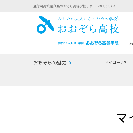
通信制高校 屋久島おおぞら高等学校サポートキャンパス
おお
おおぞらの魅力
マイコーチ®
あなたへのメッセージ
1年間の流れ
マイコーチ®
生徒募集要項
学校での1日
みらい学科
おおぞら
-マイコーチ®バトンリレーブログ
-子ども・
マ
みらいノート®
-プログラ