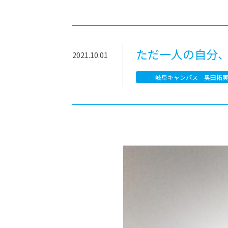
-ちょっとみせてKTCみらいノート
-住環境デ
どこでも、どことでも型学習
-マンガイ
-進学コー
ただ一人の自分
2021.10.01
-基礎コー
岐阜キャンパス 奥田拓
-個別指導