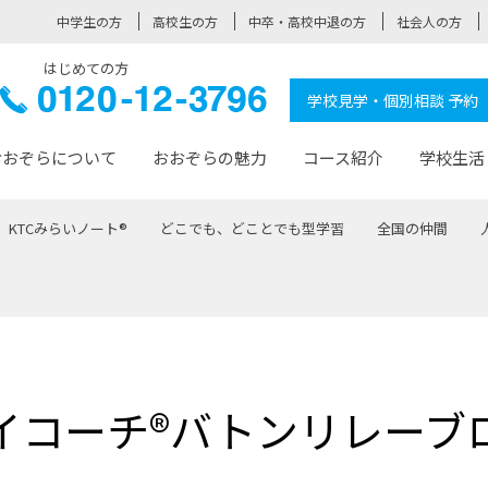
中学生の方
高校生の方
中卒・高校中退の方
社会人の方
はじめての方
ぞら高校
0120-
学校見学・個別相談 予約
12-3796
おおぞらについて
おおぞらの魅力
コース紹介
学校生活
KTCみらいノート®
どこでも、どことでも型学習
全国の仲間
おおぞらについて トップページ
おおぞらの魅力 トップページ
卒業生の活躍 トップページ
見学・相談 トップページ
コース紹介 トップページ
学校生活 トップページ
入学案内 トップページ
™
が大事にしている価値観
入学までの流れ
おおぞらの授業
全国の仲間
先輩の声
おおぞら高校とは
卒業までの流れ
おおぞら100選
なりたい大人になるための体
卒業生の進
SDGs
学費サ
福祉コース
人と職との架け橋
-なりたい大人システム
-屋久島スクーリング
おおぞらカ
イコーチ®バトンリレーブ
ミングコース
-みらいの架け橋レッスン®
-選べる学
サポート