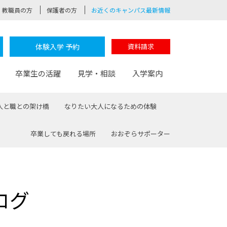
教職員の方
保護者の方
お近くのキャンパス最新情報
体験入学 予約
資料請求
卒業生の活躍
見学・相談
入学案内
人と職との架け橋
なりたい大人になるための体験
卒業しても戻れる場所
おおぞらサポーター
験
路
ポート
つながる学科
茂木校長のなりたい大人白熱授業
卒業しても戻れる場所
Web出願
制服紹介
レッジ
おおぞらサポーター
ログ
部とおおぞらカレッジの