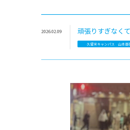
-ちょっとみせてKTCみらいノート
-住環境デ
どこでも、どことでも型学習
-マンガイ
-進学コー
頑張りすぎなく
2026.02.09
-基礎コー
久留米キャンパス 山本亜
-個別指導