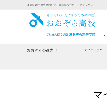
通信制高校 屋久島おおぞら高等学校サポートキャンパス
おお
おおぞらの魅力
マイコーチ®
あなたへのメッセージ
1年間の流れ
マイコーチ®
生徒募集要項
学校での1日
みらい学科
おおぞら
-マイコーチ®バトンリレーブログ
-子ども・
マ
みらいノート®
-プログラ