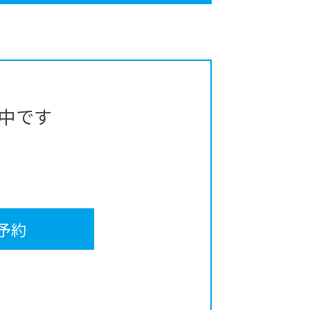
中です
予約