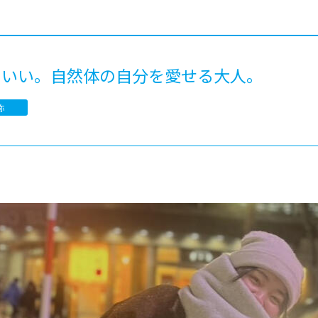
®
ザインコース
-社会の架け橋プログラム®
-おおぞら
ラストコース
-海外留学
ス
ていい。自然体の自分を愛せる大人。
ス
弥
コース