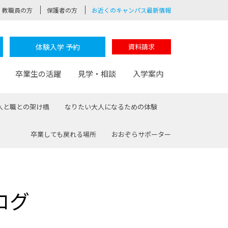
教職員の方
保護者の方
お近くのキャンパス最新情報
体験入学 予約
資料請求
卒業生の活躍
見学・相談
入学案内
人と職との架け橋
なりたい大人になるための体験
卒業しても戻れる場所
おおぞらサポーター
験
路
ポート
つながる学科
茂木校長のなりたい大人白熱授業
卒業しても戻れる場所
Web出願
制服紹介
レッジ
おおぞらサポーター
ログ
部とおおぞらカレッジの