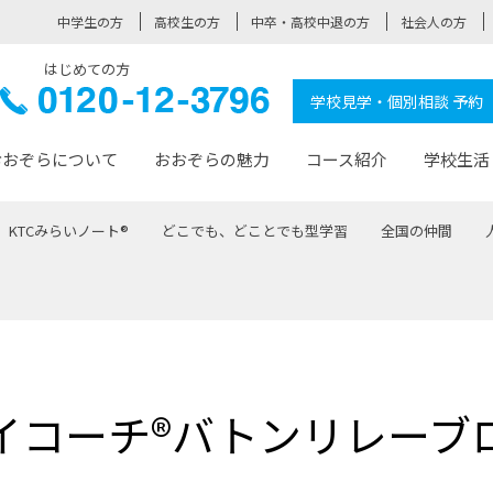
中学生の方
高校生の方
中卒・高校中退の方
社会人の方
はじめての方
ぞら高校
0120-
学校見学・個別相談 予約
12-3796
おおぞらについて
おおぞらの魅力
コース紹介
学校生活
KTCみらいノート®
どこでも、どことでも型学習
全国の仲間
おおぞらについて トップページ
おおぞらの魅力 トップページ
卒業生の活躍 トップページ
見学・相談 トップページ
コース紹介 トップページ
学校生活 トップページ
入学案内 トップページ
™
が大事にしている価値観
入学までの流れ
おおぞらの授業
全国の仲間
先輩の声
おおぞら高校とは
卒業までの流れ
おおぞら100選
なりたい大人になるための体
卒業生の進
SDGs
学費サ
福祉コース
人と職との架け橋
-なりたい大人システム
-屋久島スクーリング
おおぞらカ
イコーチ®バトンリレーブ
ミングコース
-みらいの架け橋レッスン®
-選べる学
サポート