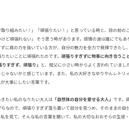
で取り組みたい！」「頑張りたい！」と思っている時と、目の前の
いけど頑張れない」 そう思う時があります。感情の波は誰にでもあ
ぎずに肩の力を抜いている方が、自分の魅力を全力で発揮できたし
張りたいことに頑張れたのです。
頑張りすぎずに物事に向き合うこ
張りすぎず、頑張り」
と、祖父に小さい時からよく言われていまし
らじゃないかと感じています。また、私の大好きなゆりやんレトリ
私が大事にしたい言葉です。
いきたい私のなりたい大人は
「自然体の自分を愛せる大人」
です。
がちなので、頑張りすぎず落ち着いて自分を見つめ、そのままの自
な私を見て、そんな私の言葉を聞いて、私の大切なおおぞらの生徒