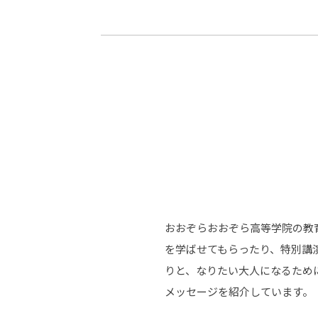
-ちょっとみせてKTCみらいノート
-住環境デ
どこでも、どことでも型学習
-マンガイ
-進学コー
-基礎コー
-個別指導
おおぞらおおぞら高等学院の教
を学ばせてもらったり、特別講
りと、なりたい大人になるため
メッセージを紹介しています。