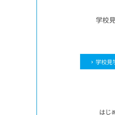
学校
学校見
はじ