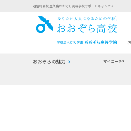
通信制高校 屋久島おおぞら高等学校サポートキャンパス
おお
おおぞらの魅力
マイコーチ®
あなたへのメッセージ
1年間の流れ
マイコーチ®
生徒募集要項
学校での1日
みらい学科
おおぞら
-マイコーチ®バトンリレーブログ
-子ども・
みらいノート®
-プログラ