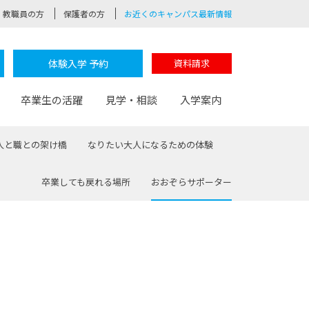
教職員の方
保護者の方
お近くのキャンパス最新情報
体験入学 予約
資料請求
卒業生の活躍
見学・相談
入学案内
人と職との架け橋
なりたい大人になるための体験
卒業しても戻れる場所
おおぞらサポーター
験
路
ポート
つながる学科
茂木校長のなりたい大人白熱授業
卒業しても戻れる場所
Web出願
制服紹介
レッジ
おおぞらサポーター
部とおおぞらカレッジの