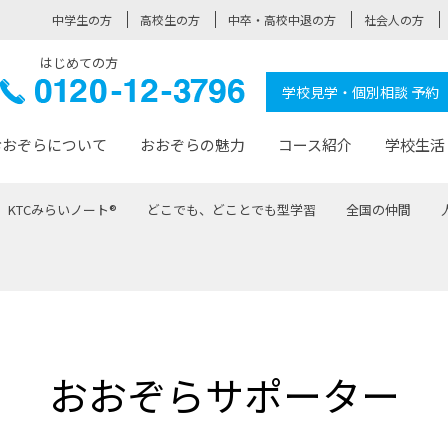
中学生の方
高校生の方
中卒・高校中退の方
社会人の方
はじめての方
ぞら高校
0120-
学校見学・個別相談 予約
12-3796
おおぞらについて
おおぞらの魅力
コース紹介
学校生活
KTCみらいノート®
どこでも、どことでも型学習
全国の仲間
おおぞらについて トップページ
おおぞらの魅力 トップページ
卒業生の活躍 トップページ
見学・相談 トップページ
コース紹介 トップページ
学校生活 トップページ
入学案内 トップページ
™
が大事にしている価値観
入学までの流れ
おおぞらの授業
全国の仲間
先輩の声
おおぞら高校とは
卒業までの流れ
おおぞら100選
なりたい大人になるための体
卒業生の進
SDGs
学費サ
福祉コース
人と職との架け橋
-なりたい大人システム
-屋久島スクーリング
おおぞらカ
おおぞらサポーター
ミングコース
-みらいの架け橋レッスン®
-選べる学
サポート