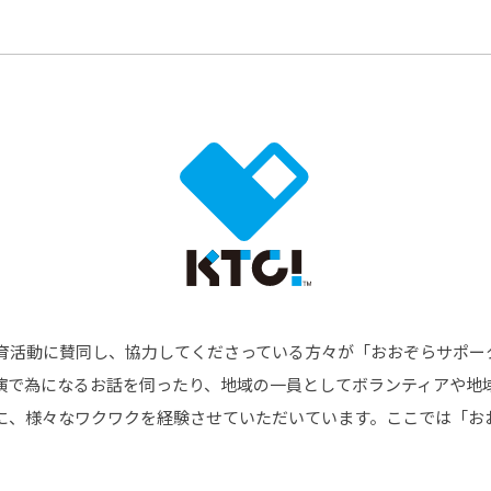
®
ザインコース
-社会の架け橋プログラム®
-おおぞら
ラストコース
-海外留学
ス
ス
コース
育活動に賛同し、協力してくださっている方々が「おおぞらサポー
演で為になるお話を伺ったり、地域の一員としてボランティアや地
に、様々なワクワクを経験させていただいています。ここでは「お