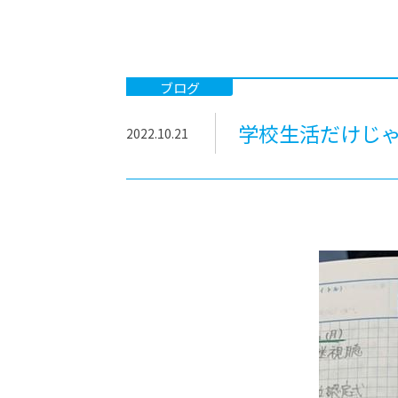
-ちょっとみせてKTCみらいノート
-住環境デ
どこでも、どことでも型学習
-マンガイ
-進学コー
ブログ
-基礎コー
学校生活だけじゃ
2022.10.21
-個別指導