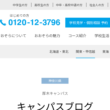
中学生の方
高校生の方
中卒・高校中退の方
社会人の方
はじめての方
ぞら高校
0120-
学校見学・個別相談 予約
12-3796
おおぞらについて
おおぞらの魅力
コース紹介
学校生活
北海道・東北
関東・甲信越
東海
おおぞらについて トップページ
おおぞらの魅力 トップページ
卒業生の活躍 トップページ
見学・相談 トップページ
コース紹介 トップページ
学校生活 トップページ
入学案内 トップページ
™
が大事にしている価値観
入学までの流れ
おおぞらの授業
全国の仲間
先輩の声
おおぞら高校とは
卒業までの流れ
おおぞら100選
なりたい大人になるための体
卒業生の進
SDGs
学費サ
神奈川県
福祉コース
人と職との架け橋
-なりたい大人システム
-屋久島スクーリング
おおぞらカ
厚木キャンパス
ミングコース
-みらいの架け橋レッスン®
-選べる学
キャンパスブログ
サポート