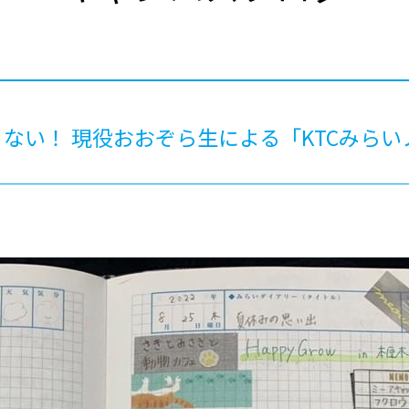
®
ザインコース
-社会の架け橋プログラム®
-おおぞら
ラストコース
-海外留学
ス
ス
ない！ 現役おおぞら生による「KTCみらい
コース