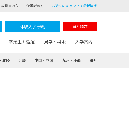
教職員の方
保護者の方
お近くのキャンパス最新情報
体験入学 予約
資料請求
卒業生の活躍
見学・相談
入学案内
・北陸
近畿
中国・四国
九州・沖縄
海外
験
路
ポート
つながる学科
茂木校長のなりたい大人白熱授業
卒業しても戻れる場所
Web出願
制服紹介
レッジ
おおぞらサポーター
部とおおぞらカレッジの