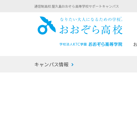
通信制高校 屋久島おおぞら高等学校サポートキャンパス
おお
キャンパス情報
あなたへのメッセージ
1年間の流れ
マイコーチ®
生徒募集要項
学校での1日
みらい学科
おおぞら
-マイコーチ®バトンリレーブログ
-子ども・
みらいノート®
-プログラ