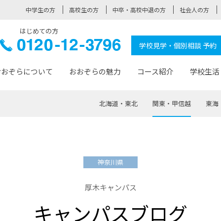
中学生の方
高校生の方
中卒・高校中退の方
社会人の方
はじめての方
ぞら高校
0120-
学校見学・個別相談 予約
12-3796
おおぞらについて
おおぞらの魅力
コース紹介
学校生活
北海道・東北
関東・甲信越
東海
おおぞらについて トップページ
おおぞらの魅力 トップページ
卒業生の活躍 トップページ
見学・相談 トップページ
コース紹介 トップページ
学校生活 トップページ
入学案内 トップページ
™
が大事にしている価値観
入学までの流れ
おおぞらの授業
全国の仲間
先輩の声
おおぞら高校とは
卒業までの流れ
おおぞら100選
なりたい大人になるための体
卒業生の進
SDGs
学費サ
神奈川県
福祉コース
人と職との架け橋
-なりたい大人システム
-屋久島スクーリング
おおぞらカ
厚木キャンパス
ミングコース
-みらいの架け橋レッスン®
-選べる学
キャンパスブログ
サポート