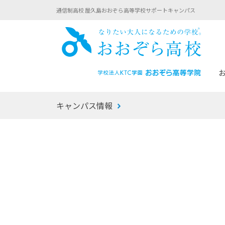
通信制高校 屋久島おおぞら高等学校サポートキャンパス
おお
キャンパス情報
あなたへのメッセージ
1年間の流れ
マイコーチ®
生徒募集要項
学校での1日
みらい学科
おおぞら
-マイコーチ®バトンリレーブログ
-子ども・
みらいノート®
-プログラ