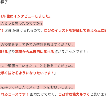
の様子
の
1年生にインタビューしました。
に入ろうと思ったのですか？
す！
添削が受けられるので、
自分のイラストを評価して貰える点に
スの授業を受けてみての感想を教えてください。
描ける
点や
基礎から本確的に学べる
点が良かったです！」
ースで頑張っていきたいことを教えてください。
上手く描けるようになりたいです！
」
味を持っている人にメッセージをお願いします。
くれるコースです！
画力だけでなく、
自己管理能力もつく
と思いま