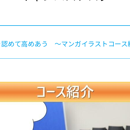
®
ザインコース
-社会の架け橋プログラム®
-おおぞら
ラストコース
-海外留学
ス
ス
を認めて高めあう ～マンガイラストコース
コース