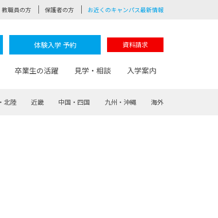
教職員の方
保護者の方
お近くのキャンパス最新情報
体験入学 予約
資料請求
卒業生の活躍
見学・相談
入学案内
・北陸
近畿
中国・四国
九州・沖縄
海外
験
路
ポート
つながる学科
茂木校長のなりたい大人白熱授業
卒業しても戻れる場所
Web出願
制服紹介
レッジ
おおぞらサポーター
部とおおぞらカレッジの