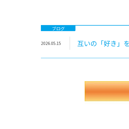
-ちょっとみせてKTCみらいノート
-住環境デ
どこでも、どことでも型学習
-マンガイ
-進学コー
ブログ
-基礎コー
互いの「好き」
2026.05.15
-個別指導