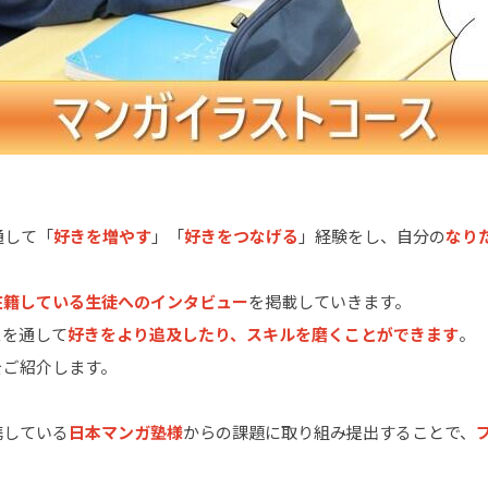
通して「
好きを増やす
」「
好きをつなげる
」経験をし、自分の
なり
。
在籍している生徒へのインタビュー
を掲載していきます。
スを通して
好きをより追及したり、スキルを磨くことができます
。
をご紹介します。
携している
日本マンガ塾様
からの課題に取り組み提出することで、