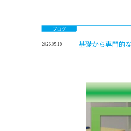
-ちょっとみせてKTCみらいノート
-住環境デ
どこでも、どことでも型学習
-マンガイ
-進学コー
ブログ
-基礎コー
基礎から専門的
2026.05.18
-個別指導