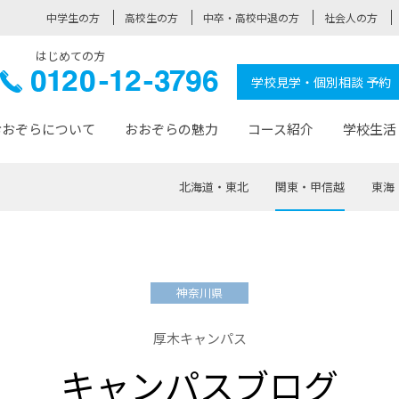
中学生の方
高校生の方
中卒・高校中退の方
社会人の方
はじめての方
ぞら高校
0120-
学校見学・個別相談 予約
12-3796
おおぞらについて
おおぞらの魅力
コース紹介
学校生活
北海道・東北
関東・甲信越
東海
おおぞらについて トップページ
おおぞらの魅力 トップページ
卒業生の活躍 トップページ
見学・相談 トップページ
コース紹介 トップページ
学校生活 トップページ
入学案内 トップページ
™
が大事にしている価値観
入学までの流れ
おおぞらの授業
全国の仲間
先輩の声
おおぞら高校とは
卒業までの流れ
おおぞら100選
なりたい大人になるための体
卒業生の進
SDGs
学費サ
神奈川県
福祉コース
人と職との架け橋
-なりたい大人システム
-屋久島スクーリング
おおぞらカ
厚木キャンパス
ミングコース
-みらいの架け橋レッスン®
-選べる学
キャンパスブログ
サポート