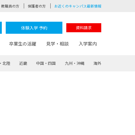
教職員の方
保護者の方
お近くのキャンパス最新情報
体験入学 予約
資料請求
卒業生の活躍
見学・相談
入学案内
・北陸
近畿
中国・四国
九州・沖縄
海外
験
路
ポート
つながる学科
茂木校長のなりたい大人白熱授業
卒業しても戻れる場所
Web出願
制服紹介
レッジ
おおぞらサポーター
部とおおぞらカレッジの