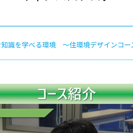
®
ザインコース
-社会の架け橋プログラム®
-おおぞら
ラストコース
-海外留学
ス
ス
な知識を学べる環境 ～住環境デザインコー
コース