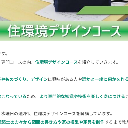
です。
る専門コースの内、
住環境デザインコース
を紹介していきます。
築やものづくり、デザイン
に興味がある人や
誰かと一緒に何かを作
おこなっている
ため、
より専門的な知識や技術を楽しく身につける
・水曜日の週2回、住環境デザインコースを開講しています。
建築士の方々から図面の書き方や家の模型や家具を制作
するまで教