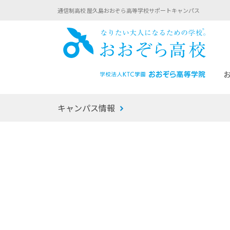
通信制高校 屋久島おおぞら高等学校サポートキャンパス
おお
キャンパス情報
あなたへのメッセージ
1年間の流れ
マイコーチ®
生徒募集要項
学校での1日
みらい学科
おおぞら
-マイコーチ®バトンリレーブログ
-子ども・
みらいノート®
-プログラ