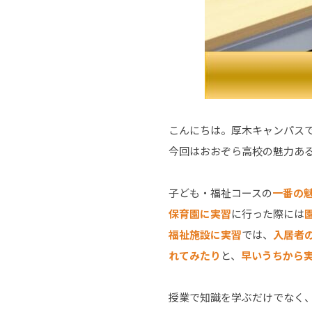
こんにちは。厚木キャンパス
今回はおおぞら高校の魅力あ
子ども・福祉コースの
一番の
保育園に実習
に行った際には
福祉施設に実習
では、
入居者
れてみたり
と、
早いうちから
授業で知識を学ぶだけでなく