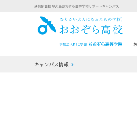
通信制高校 屋久島おおぞら高等学校サポートキャンパス
おお
キャンパス情報
あなたへのメッセージ
1年間の流れ
マイコーチ®
生徒募集要項
学校での1日
みらい学科
おおぞら
-マイコーチ®バトンリレーブログ
-子ども・
みらいノート®
-プログラ