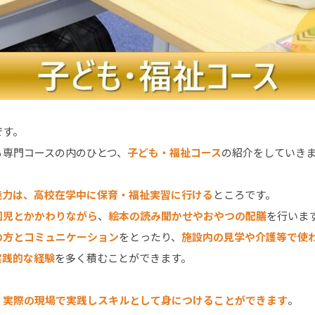
です。
る専門コースの内のひとつ
、
子ども・福祉コース
の紹介をしていき
魅力は、高校在学中に保育・福祉実習に行ける
ところです。
園児とかかわりながら
、
絵本の読み聞かせやおやつの配膳
を行いま
の方とコミュニケーション
をとったり、
施設内の見学や介護等で使
実践的な経験
を多く積むことができます。
、
実際の現場で実践しスキルとして身につけることができます
。