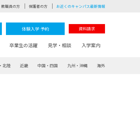
教職員の方
保護者の方
お近くのキャンパス最新情報
体験入学 予約
資料請求
卒業生の活躍
見学・相談
入学案内
・北陸
近畿
中国・四国
九州・沖縄
海外
験
路
ポート
つながる学科
茂木校長のなりたい大人白熱授業
卒業しても戻れる場所
Web出願
制服紹介
レッジ
おおぞらサポーター
部とおおぞらカレッジの