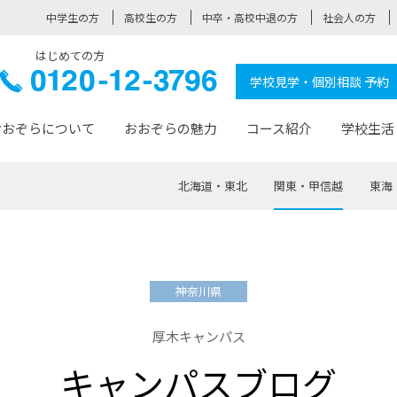
中学生の方
高校生の方
中卒・高校中退の方
社会人の方
はじめての方
ぞら高校
0120-
学校見学・個別相談 予約
12-3796
おおぞらについて
おおぞらの魅力
コース紹介
学校生活
北海道・東北
関東・甲信越
東海
おおぞらについて トップページ
おおぞらの魅力 トップページ
卒業生の活躍 トップページ
見学・相談 トップページ
コース紹介 トップページ
学校生活 トップページ
入学案内 トップページ
™
が大事にしている価値観
入学までの流れ
おおぞらの授業
全国の仲間
先輩の声
おおぞら高校とは
卒業までの流れ
おおぞら100選
なりたい大人になるための体
卒業生の進
SDGs
学費サ
神奈川県
福祉コース
人と職との架け橋
-なりたい大人システム
-屋久島スクーリング
おおぞらカ
厚木キャンパス
ミングコース
-みらいの架け橋レッスン®
-選べる学
キャンパスブログ
サポート