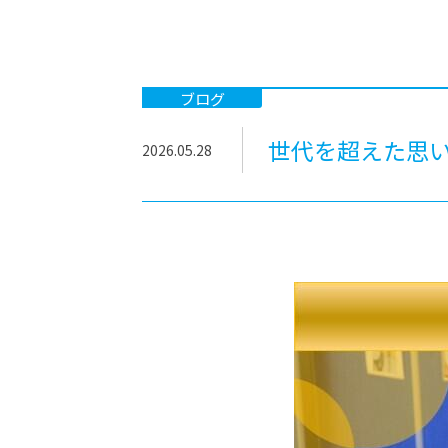
-ちょっとみせてKTCみらいノート
-住環境デ
どこでも、どことでも型学習
-マンガイ
-進学コー
ブログ
-基礎コー
世代を超えた思
2026.05.28
-個別指導