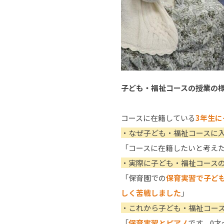
子ども・福祉コースの授業の
コースに在籍している
3年生
・なぜ子ども・福祉コースに
「コースに在籍したいと考え
・実際に子ども・福祉コース
「保育園での
保育実習で子ど
しく苦戦しました
」
・これから子ども・福祉コー
「
保育実習とピアノ
です。0