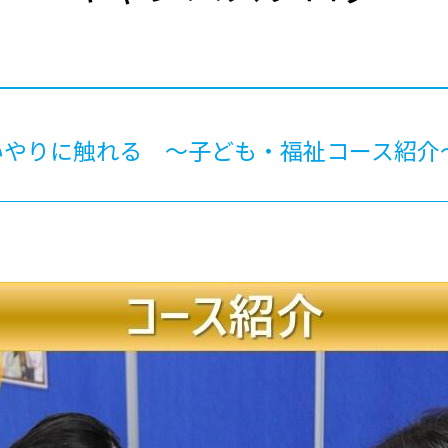
®
ザインコース
-社会の架け橋プログラム®
-おおぞら
ラストコース
-海外留学
ス
ス
いやりに触れる ～子ども・福祉コース紹介
コース