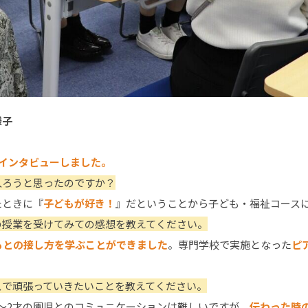
様子
にインタビューしました。
入ろうと思ったのですか？
たときに『
子どもが好き！
』だということから子ども・福祉コース
の授業を受けてみての感想を教えてください。
もとの接し方を学ぶことができました
。専門学校で実施となった
ピ
スで頑張っていきたいことを教えてください。
才～2才の園児とのコミュニケーションは難しいですが、
伝わった時