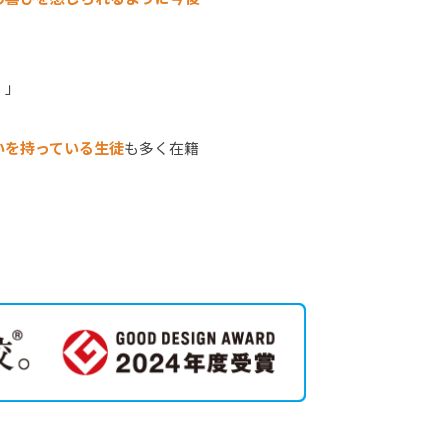
！
」
いを持っている生徒
も多く在籍