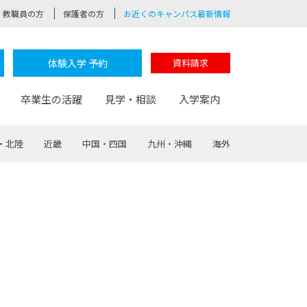
教職員の方
保護者の方
お近くのキャンパス最新情報
体験入学 予約
資料請求
卒業生の活躍
見学・相談
入学案内
・北陸
近畿
中国・四国
九州・沖縄
海外
験
路
ポート
つながる学科
茂木校長のなりたい大人白熱授業
卒業しても戻れる場所
Web出願
制服紹介
レッジ
おおぞらサポーター
部とおおぞらカレッジの