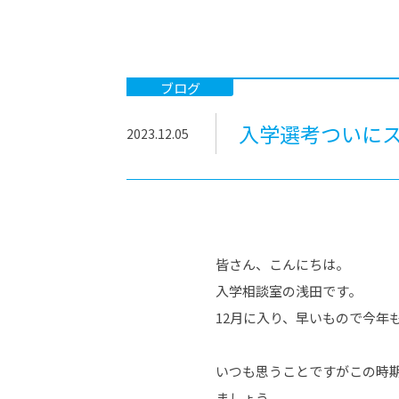
-ちょっとみせてKTCみらいノート
-住環境デ
どこでも、どことでも型学習
-マンガイ
-進学コー
ブログ
-基礎コー
入学選考ついにス
2023.12.05
-個別指導
皆さん、こんにちは。
入学相談室の浅田です。
12月に入り、早いもので今年
いつも思うことですがこの時
ましょう。