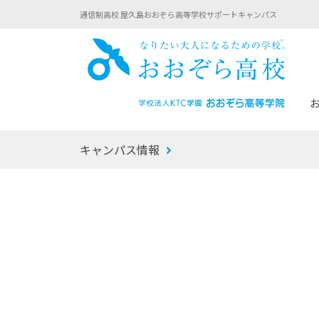
通信制高校 屋久島おおぞら高等学校サポートキャンパス
おお
キャンパス情報
あなたへのメッセージ
1年間の流れ
マイコーチ®
生徒募集要項
学校での1日
みらい学科
おおぞら
-マイコーチ®バトンリレーブログ
-子ども・
みらいノート®
-プログラ