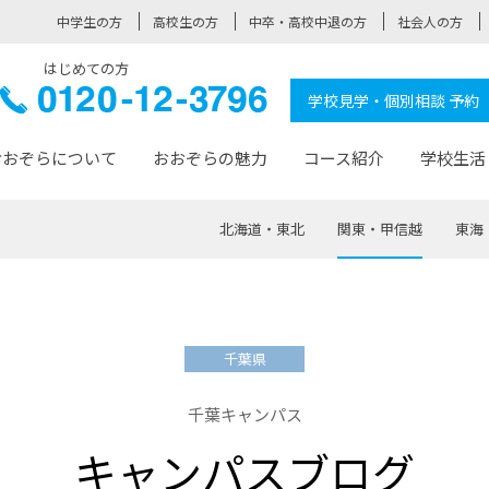
中学生の方
高校生の方
中卒・高校中退の方
社会人の方
はじめての方
ぞら高校
0120-
学校見学・個別相談 予約
12-3796
おおぞらについて
おおぞらの魅力
コース紹介
学校生活
北海道・東北
関東・甲信越
東海
おおぞらについて トップページ
おおぞらの魅力 トップページ
卒業生の活躍 トップページ
見学・相談 トップページ
コース紹介 トップページ
学校生活 トップページ
入学案内 トップページ
™
が大事にしている価値観
入学までの流れ
おおぞらの授業
全国の仲間
先輩の声
おおぞら高校とは
卒業までの流れ
おおぞら100選
なりたい大人になるための体
卒業生の進
SDGs
学費サ
千葉県
福祉コース
人と職との架け橋
-なりたい大人システム
-屋久島スクーリング
おおぞらカ
千葉キャンパス
ミングコース
-みらいの架け橋レッスン®
-選べる学
キャンパスブログ
サポート