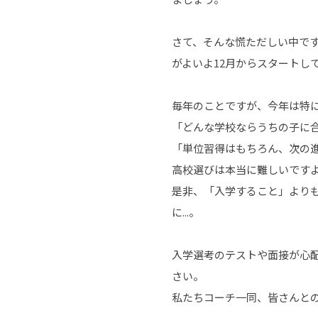
さて、そんな慌ただしい中で
がよいよ12月からスタートし
毎年のことですが、今年は特
「どんな学校ならうちの子に
「単位習得はもちろん、次の
高校選びは本当に難しいです
是非、「入学すること」より
に...。
入学選考のテストや面接が心
さい。
私たちコーチ一同、皆さんと