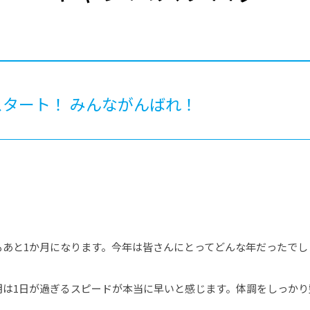
®
ザインコース
-社会の架け橋プログラム®
-おおぞら
ラストコース
-海外留学
ス
ス
タート！ みんながんばれ！
コース
もあと1か月になります。今年は皆さんにとってどんな年だったでし
期は1日が過ぎるスピードが本当に早いと感じます。体調をしっかり