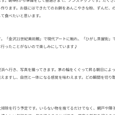
ます。朝4時から準備をして昼過ぎまで、ノンストップです。たくさ
ら作ります。お昼にはできたてのお餅をあんこやきな粉、ずんだ、
して食べたいと思います。
す。「金沢21世紀美術館」で現代アートに触れ、「ひがし茶屋街」
は行ったことがないので楽しみにしています♪
里浜へ行き、写真を撮ってきます。茅の輪をくぐって昇る朝日によ
震えますし、自然と一体になる感覚を味わえます。どの瞬間を切り
大掃除を行う予定です。いらない物を捨てるだけでなく、網戸や障