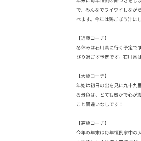
年末に毎年恒例の餅つきをし
で、みんなでワイワイしなが
べます。今年は鶏ごぼう汁に
【近藤コーチ】
冬休みは石川県に行く予定で
びり過ごす予定です。石川県
【大橋コーチ】
年始は初日の出を見に九十九
る景色は、とても厳かで心が
こと間違いなしです！
【髙橋コーチ】
今年の年末は毎年恒例家中の