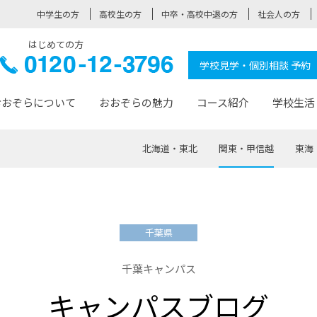
中学生の方
高校生の方
中卒・高校中退の方
社会人の方
はじめての方
ぞら高校
0120-
学校見学・個別相談 予約
12-3796
おおぞらについて
おおぞらの魅力
コース紹介
学校生活
北海道・東北
関東・甲信越
東海
おおぞらについて トップページ
おおぞらの魅力 トップページ
卒業生の活躍 トップページ
見学・相談 トップページ
コース紹介 トップページ
学校生活 トップページ
入学案内 トップページ
™
が大事にしている価値観
入学までの流れ
おおぞらの授業
全国の仲間
先輩の声
おおぞら高校とは
卒業までの流れ
おおぞら100選
なりたい大人になるための体
卒業生の進
SDGs
学費サ
千葉県
福祉コース
人と職との架け橋
-なりたい大人システム
-屋久島スクーリング
おおぞらカ
千葉キャンパス
ミングコース
-みらいの架け橋レッスン®
-選べる学
キャンパスブログ
サポート