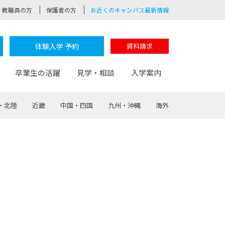
教職員の方
保護者の方
お近くのキャンパス最新情報
体験入学 予約
資料請求
卒業生の活躍
見学・相談
入学案内
・北陸
近畿
中国・四国
九州・沖縄
海外
験
路
ポート
つながる学科
茂木校長のなりたい大人白熱授業
卒業しても戻れる場所
Web出願
制服紹介
レッジ
おおぞらサポーター
部とおおぞらカレッジの