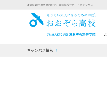
通信制高校 屋久島おおぞら高等学校サポートキャンパス
おお
キャンパス情報
あなたへのメッセージ
1年間の流れ
マイコーチ®
生徒募集要項
学校での1日
みらい学科
おおぞら
-マイコーチ®バトンリレーブログ
-子ども・
みらいノート®
-プログラ