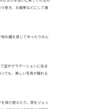
んの方が手伝いに来てくれるの
のり巻き、お雑煮などにして食
で和の趣を感じてゆったりのん
って空がグラデーションに染ま
取っても、美しい写真が撮れる
子を張り替えたり、窓をジェッ