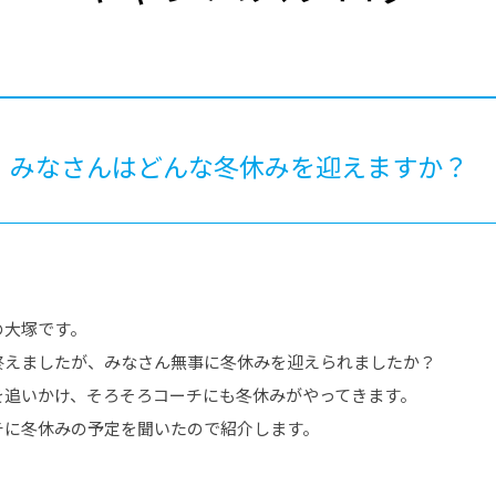
®
ザインコース
-社会の架け橋プログラム®
-おおぞら
ラストコース
-海外留学
ス
ス
 みなさんはどんな冬休みを迎えますか？
コース
の大塚です。
終えましたが、みなさん無事に冬休みを迎えられましたか？
を追いかけ、そろそろコーチにも冬休みがやってきます。
チに冬休みの予定を聞いたので紹介します。