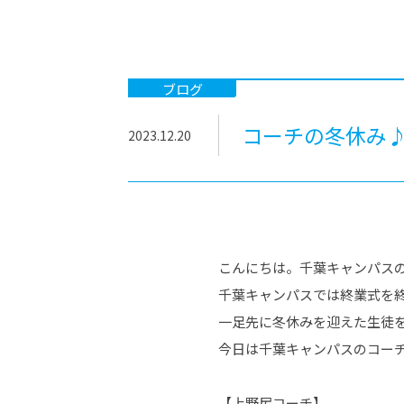
-ちょっとみせてKTCみらいノート
-住環境デ
どこでも、どことでも型学習
-マンガイ
-進学コー
ブログ
-基礎コー
コーチの冬休み♪
2023.12.20
-個別指導
こんにちは。千葉キャンパス
千葉キャンパスでは終業式を
一足先に冬休みを迎えた生徒
今日は千葉キャンパスのコー
【上野尻コーチ】