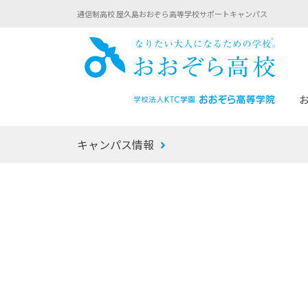
通信制高校 屋久島おおぞら高等学校サポートキャンパス
おお
キャンパス情報
あなたへのメッセージ
1年間の流れ
マイコーチ®
生徒募集要項
学校での1日
みらい学科
おおぞら
-マイコーチ®バトンリレーブログ
-子ども・
みらいノート®
-プログラ