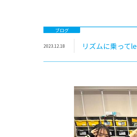
-ちょっとみせてKTCみらいノート
-住環境デ
どこでも、どことでも型学習
-マンガイ
-進学コー
ブログ
-基礎コー
リズムに乗ってlet's
2023.12.18
-個別指導