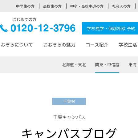
中学生の方
高校生の方
中卒・高校中退の方
社会人の方
はじめての方
ぞら高校
0120-
学校見学・個別相談 予約
12-3796
おおぞらについて
おおぞらの魅力
コース紹介
学校生活
北海道・東北
関東・甲信越
東海
おおぞらについて トップページ
おおぞらの魅力 トップページ
卒業生の活躍 トップページ
見学・相談 トップページ
コース紹介 トップページ
学校生活 トップページ
入学案内 トップページ
™
が大事にしている価値観
入学までの流れ
おおぞらの授業
全国の仲間
先輩の声
おおぞら高校とは
卒業までの流れ
おおぞら100選
なりたい大人になるための体
卒業生の進
SDGs
学費サ
千葉県
福祉コース
人と職との架け橋
-なりたい大人システム
-屋久島スクーリング
おおぞらカ
千葉キャンパス
ミングコース
-みらいの架け橋レッスン®
-選べる学
キャンパスブログ
サポート