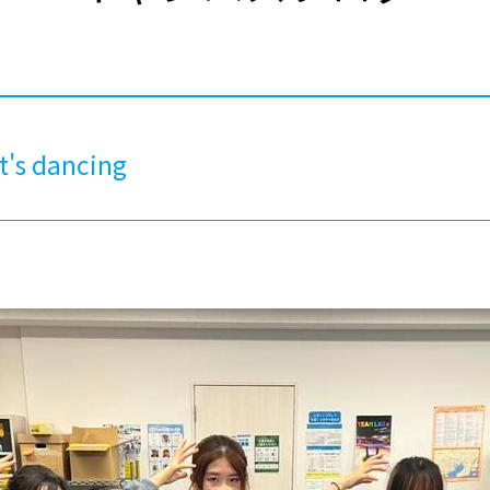
®
ザインコース
-社会の架け橋プログラム®
-おおぞら
ラストコース
-海外留学
ス
ス
 dancing
コース