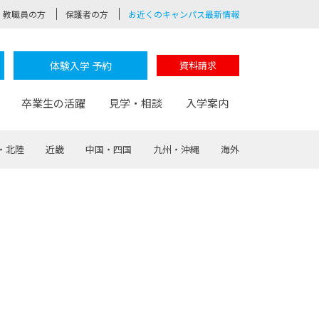
教職員の方
保護者の方
お近くのキャンパス最新情報
体験入学 予約
資料請求
卒業生の活躍
見学・相談
入学案内
・北陸
近畿
中国・四国
九州・沖縄
海外
験
路
ポート
つながる学科
茂木校長のなりたい大人白熱授業
卒業しても戻れる場所
Web出願
制服紹介
レッジ
おおぞらサポーター
部とおおぞらカレッジの