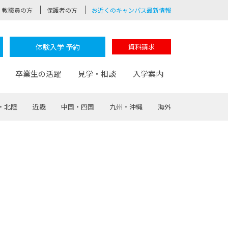
教職員の方
保護者の方
お近くのキャンパス最新情報
体験入学 予約
資料請求
卒業生の活躍
見学・相談
入学案内
・北陸
近畿
中国・四国
九州・沖縄
海外
験
路
ポート
つながる学科
茂木校長のなりたい大人白熱授業
卒業しても戻れる場所
Web出願
制服紹介
レッジ
おおぞらサポーター
部とおおぞらカレッジの