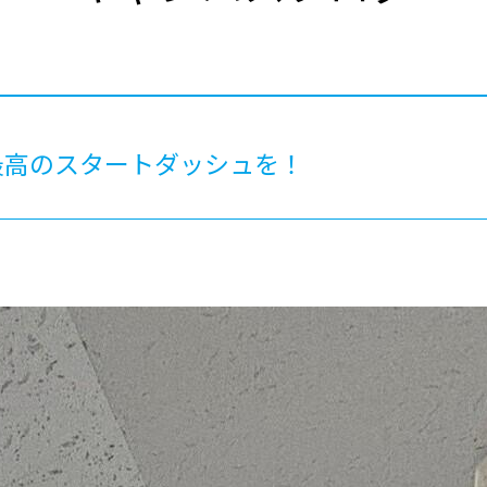
®
ザインコース
-社会の架け橋プログラム®
-おおぞら
ラストコース
-海外留学
ス
ス
最高のスタートダッシュを！
コース