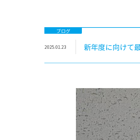
-ちょっとみせてKTCみらいノート
-住環境デ
どこでも、どことでも型学習
-マンガイ
-進学コー
ブログ
-基礎コー
新年度に向けて
2025.01.23
-個別指導