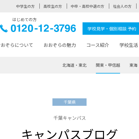
中学生の方
高校生の方
中卒・高校中退の方
社会人の方
はじめての方
ぞら高校
0120-
学校見学・個別相談 予約
12-3796
おおぞらについて
おおぞらの魅力
コース紹介
学校生活
北海道・東北
関東・甲信越
東海
おおぞらについて トップページ
おおぞらの魅力 トップページ
卒業生の活躍 トップページ
見学・相談 トップページ
コース紹介 トップページ
学校生活 トップページ
入学案内 トップページ
™
が大事にしている価値観
入学までの流れ
おおぞらの授業
全国の仲間
先輩の声
おおぞら高校とは
卒業までの流れ
おおぞら100選
なりたい大人になるための体
卒業生の進
SDGs
学費サ
千葉県
福祉コース
人と職との架け橋
-なりたい大人システム
-屋久島スクーリング
おおぞらカ
千葉キャンパス
ミングコース
-みらいの架け橋レッスン®
-選べる学
キャンパスブログ
サポート