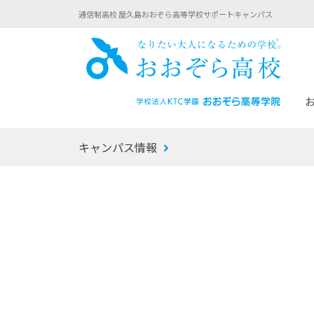
通信制高校 屋久島おおぞら高等学校サポートキャンパス
おお
キャンパス情報
あなたへのメッセージ
1年間の流れ
マイコーチ®
生徒募集要項
学校での1日
みらい学科
おおぞら
-マイコーチ®バトンリレーブログ
-子ども・
みらいノート®
-プログラ