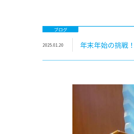
-ちょっとみせてKTCみらいノート
-住環境デ
どこでも、どことでも型学習
-マンガイ
-進学コー
ブログ
-基礎コー
年末年始の挑戦
2025.01.20
-個別指導