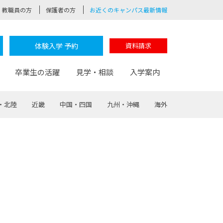
教職員の方
保護者の方
お近くのキャンパス最新情報
体験入学 予約
資料請求
卒業生の活躍
見学・相談
入学案内
・北陸
近畿
中国・四国
九州・沖縄
海外
験
路
ポート
つながる学科
茂木校長のなりたい大人白熱授業
卒業しても戻れる場所
Web出願
制服紹介
レッジ
おおぞらサポーター
部とおおぞらカレッジの