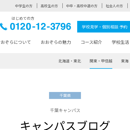
中学生の方
高校生の方
中卒・高校中退の方
社会人の方
はじめての方
ぞら高校
0120-
学校見学・個別相談 予約
12-3796
おおぞらについて
おおぞらの魅力
コース紹介
学校生活
北海道・東北
関東・甲信越
東海
おおぞらについて トップページ
おおぞらの魅力 トップページ
卒業生の活躍 トップページ
見学・相談 トップページ
コース紹介 トップページ
学校生活 トップページ
入学案内 トップページ
™
が大事にしている価値観
入学までの流れ
おおぞらの授業
全国の仲間
先輩の声
おおぞら高校とは
卒業までの流れ
おおぞら100選
なりたい大人になるための体
卒業生の進
SDGs
学費サ
千葉県
福祉コース
人と職との架け橋
-なりたい大人システム
-屋久島スクーリング
おおぞらカ
千葉キャンパス
ミングコース
-みらいの架け橋レッスン®
-選べる学
キャンパスブログ
サポート