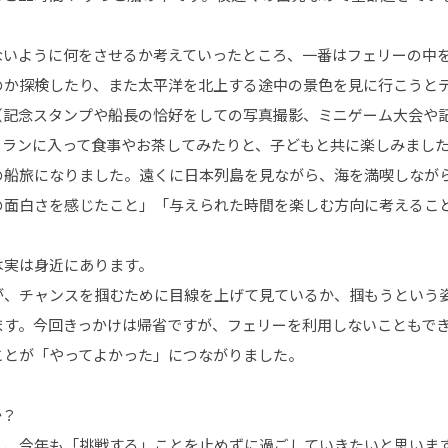
。
ないように何をさせるか考えていったところ、一番はフェリーの中を
のか探検したり、また太平洋を北上する途中の景色を見に行こうと
（記念スタンプや船長の恰好をしての写真撮影、ミニゲーム大会や
トランに入って食事やお茶してみたりと、子どもと共に楽しみまし
の船旅になりました。遠くに日本列島を見ながら、海を満喫しなが
の面白さを感じたこと」「与えられた時間を楽しむ方向に考えるこ
は実は身近にあります。
が、チャンスを掴むために目線を上げて見ているか、掴もうという
ます。今回きっかけは帰省ですが、フェリーを利用しないこともで
ことが「やってよかった」につながりました。
か？
く、今年も「挑戦する」ことを止めずに過ごしていきたいと思いま