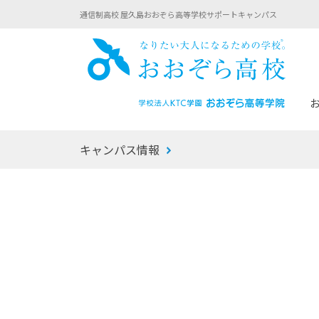
通信制高校 屋久島おおぞら高等学校サポートキャンパス
おお
キャンパス情報
あなたへのメッセージ
1年間の流れ
マイコーチ®
生徒募集要項
学校での1日
みらい学科
おおぞら
-マイコーチ®バトンリレーブログ
-子ども・
みらいノート®
-プログラ