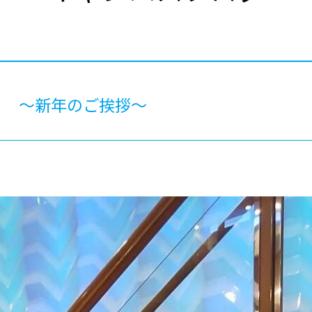
®
ザインコース
-社会の架け橋プログラム®
-おおぞら
ラストコース
-海外留学
ス
ス
！ ～新年のご挨拶～
コース