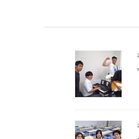
-ちょっとみせてKTCみらいノート
-住環境デ
どこでも、どことでも型学習
-マンガイ
-進学コー
-基礎コー
-個別指導