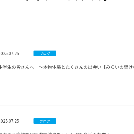
®
ザインコース
-社会の架け橋プログラム®
-おおぞら
ラストコース
-海外留学
ス
ス
2025.07.25
ブログ
コース
中学生の皆さんへ ～本物体験とたくさんの出会い【みらいの架け
2025.07.25
ブログ