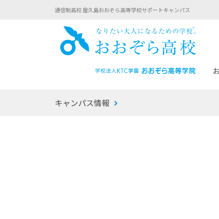
通信制高校 屋久島おおぞら高等学校サポートキャンパス
おお
キャンパス情報
あなたへのメッセージ
1年間の流れ
マイコーチ®
生徒募集要項
学校での1日
みらい学科
おおぞら
-マイコーチ®バトンリレーブログ
-子ども・
みらいノート®
-プログラ