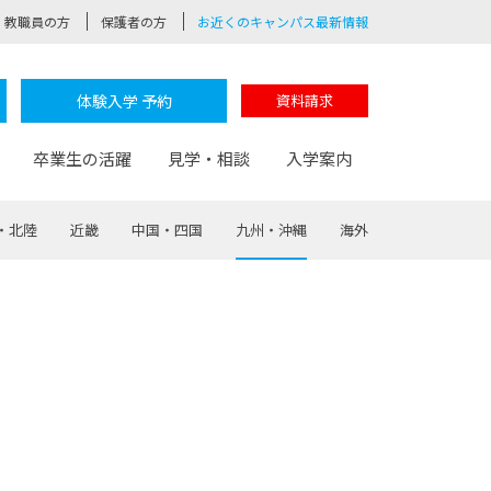
教職員の方
保護者の方
お近くのキャンパス最新情報
体験入学 予約
資料請求
卒業生の活躍
見学・相談
入学案内
・北陸
近畿
中国・四国
九州・沖縄
海外
験
路
ポート
つながる学科
茂木校長のなりたい大人白熱授業
卒業しても戻れる場所
Web出願
制服紹介
レッジ
おおぞらサポーター
部とおおぞらカレッジの