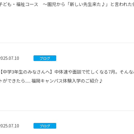
子ども・福祉コース ～園児から「新しい先生来た♪」と言われた
2025.07.10
ブログ
【中学3年生のみなさんへ】中体連や面談で忙しくなる7月。そん
トができたら...... 福岡キャンパス体験入学のご紹介♪
2025.07.10
ブログ