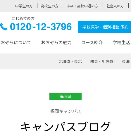
中学生の方
高校生の方
中卒・高校中退の方
社会人の方
はじめての方
ぞら高校
0120-
学校見学・個別相談 予約
12-3796
おおぞらについて
おおぞらの魅力
コース紹介
学校生活
北海道・東北
関東・甲信越
東海
おおぞらについて トップページ
おおぞらの魅力 トップページ
卒業生の活躍 トップページ
見学・相談 トップページ
コース紹介 トップページ
学校生活 トップページ
入学案内 トップページ
™
が大事にしている価値観
入学までの流れ
おおぞらの授業
全国の仲間
先輩の声
おおぞら高校とは
卒業までの流れ
おおぞら100選
なりたい大人になるための体
卒業生の進
SDGs
学費サ
福岡県
福祉コース
人と職との架け橋
-なりたい大人システム
-屋久島スクーリング
おおぞらカ
福岡キャンパス
ミングコース
-みらいの架け橋レッスン®
-選べる学
キャンパスブログ
サポート