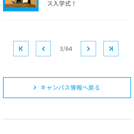
ス入学式！
最初
前へ
3/64
次へ
最後
キャンパス情報へ戻る