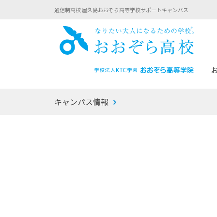
通信制高校 屋久島おおぞら高等学校サポートキャンパス
おお
キャンパス情報
あなたへのメッセージ
1年間の流れ
マイコーチ®
生徒募集要項
学校での1日
みらい学科
おおぞら
-マイコーチ®バトンリレーブログ
-子ども・
みらいノート®
-プログラ