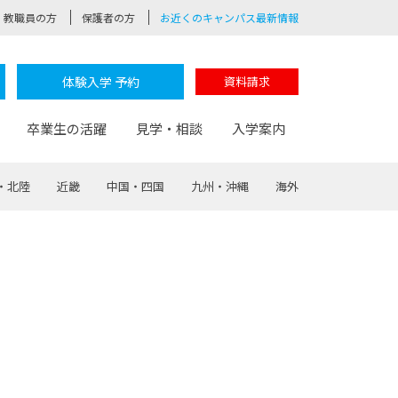
教職員の方
保護者の方
お近くのキャンパス最新情報
体験入学 予約
資料請求
卒業生の活躍
見学・相談
入学案内
・北陸
近畿
中国・四国
九州・沖縄
海外
験
路
ポート
つながる学科
茂木校長のなりたい大人白熱授業
卒業しても戻れる場所
Web出願
制服紹介
レッジ
おおぞらサポーター
部とおおぞらカレッジの