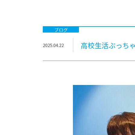
-ちょっとみせてKTCみらいノート
-住環境デ
どこでも、どことでも型学習
-マンガイ
-進学コー
ブログ
-基礎コー
高校生活ぶっち
2025.04.22
-個別指導