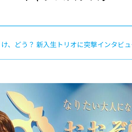
®
ザインコース
-社会の架け橋プログラム®
-おおぞら
ラストコース
-海外留学
ス
ス
ゃけ、どう？ 新入生トリオに突撃インタビ
コース