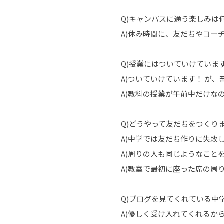
Q)キャンパスに通う楽しみは
A)休み時間に、友だちやコー
Q)授業にはついていけていま
A)ついていけています！ が
A)教科の授業が午前中だけな
Q)どうやって友だちをつくり
A)中学では友だち作りに失敗
A)周りの人も同じようなこと
A)教室で最初に座った席の周
Q)ブログを見てくれている中
A)優しく受け入れてくれるか