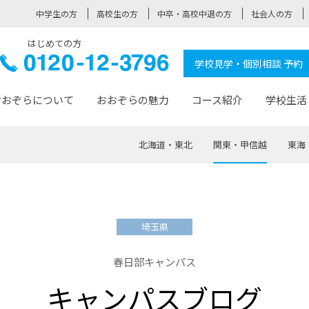
中学生の方
高校生の方
中卒・高校中退の方
社会人の方
はじめての方
ぞら高校
0120-
学校見学・個別相談 予約
12-3796
おおぞらについて
おおぞらの魅力
コース紹介
学校生活
北海道・東北
関東・甲信越
東海
おおぞらについて トップページ
おおぞらの魅力 トップページ
卒業生の活躍 トップページ
見学・相談 トップページ
コース紹介 トップページ
学校生活 トップページ
入学案内 トップページ
™
が大事にしている価値観
入学までの流れ
おおぞらの授業
全国の仲間
先輩の声
おおぞら高校とは
卒業までの流れ
おおぞら100選
なりたい大人になるための体
卒業生の進
SDGs
学費サ
埼玉県
福祉コース
人と職との架け橋
-なりたい大人システム
-屋久島スクーリング
おおぞらカ
春日部キャンパス
ミングコース
-みらいの架け橋レッスン®
-選べる学
キャンパスブログ
サポート