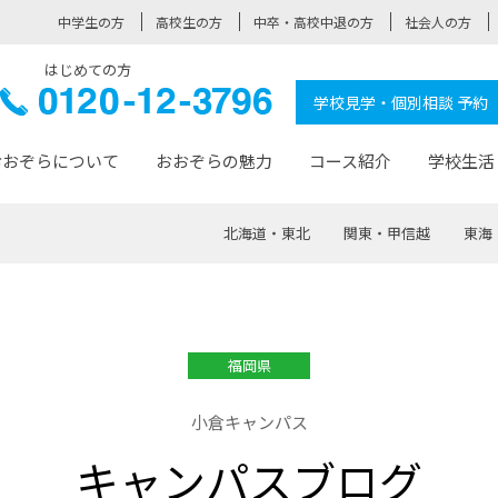
中学生の方
高校生の方
中卒・高校中退の方
社会人の方
はじめての方
ぞら高校
0120-
学校見学・個別相談 予約
12-3796
おおぞらについて
おおぞらの魅力
コース紹介
学校生活
北海道・東北
関東・甲信越
東海
おおぞらについて トップページ
おおぞらの魅力 トップページ
卒業生の活躍 トップページ
見学・相談 トップページ
コース紹介 トップページ
学校生活 トップページ
入学案内 トップページ
™
が大事にしている価値観
入学までの流れ
おおぞらの授業
全国の仲間
先輩の声
おおぞら高校とは
卒業までの流れ
おおぞら100選
なりたい大人になるための体
卒業生の進
SDGs
学費サ
福岡県
福祉コース
人と職との架け橋
-なりたい大人システム
-屋久島スクーリング
おおぞらカ
小倉キャンパス
ミングコース
-みらいの架け橋レッスン®
-選べる学
キャンパスブログ
サポート