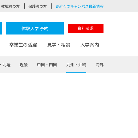
教職員の方
保護者の方
お近くのキャンパス最新情報
体験入学 予約
資料請求
卒業生の活躍
見学・相談
入学案内
・北陸
近畿
中国・四国
九州・沖縄
海外
験
路
ポート
つながる学科
茂木校長のなりたい大人白熱授業
卒業しても戻れる場所
Web出願
制服紹介
レッジ
おおぞらサポーター
部とおおぞらカレッジの