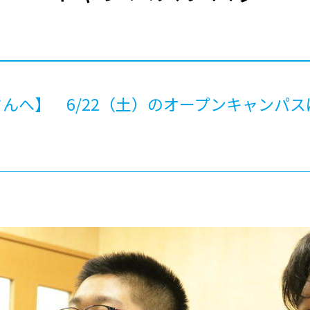
®
ザインコース
-社会の架け橋プログラム®
-おおぞら
ラストコース
-海外留学
ス
ス
んへ】 6/22（土）のオープンキャンパ
コース