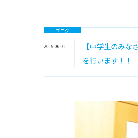
-ちょっとみせてKTCみらいノート
-住環境デ
どこでも、どことでも型学習
-マンガイ
-進学コー
ブログ
-基礎コー
【中学生のみなさ
2019.06.01
-個別指導
を行います！！