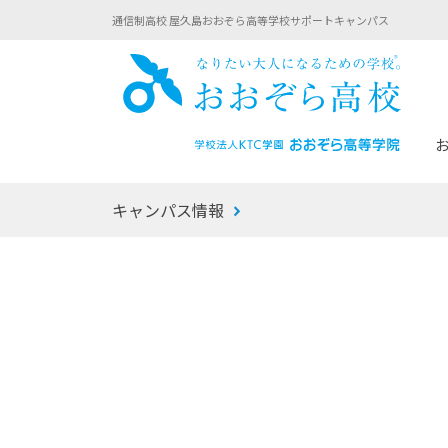
通信制高校 屋久島おおぞら高等学校サポートキャンパス
おお
キャンパス情報
あなたへのメッセージ
1年間の流れ
マイコーチ®
生徒募集要項
学校での1日
みらい学科
おおぞら
-マイコーチ®バトンリレーブログ
-子ども・
みらいノート®
-プログラ