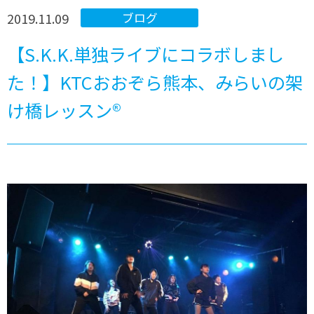
2019.11.09
ブログ
【S.K.K.単独ライブにコラボしまし
た！】KTCおおぞら熊本、みらいの架
け橋レッスン®