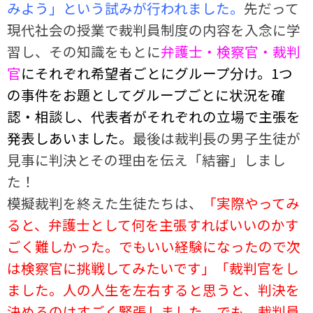
みよう」という試みが行われました。
先だって
現代社会の授業で裁判員制度の内容を入念に学
習し、その知識をもとに
弁護士・検察官・裁判
官
にそれぞれ希望者ごとにグループ分け。1つ
の事件をお題としてグループごとに状況を確
認・相談し、代表者がそれぞれの立場で主張を
発表しあいました。
最後は裁判長の男子生徒が
見事に判決とその理由を伝え「結審」しまし
た！
模擬裁判を終えた生徒たちは、
「実際やってみ
ると、弁護士として何を主張すればいいのかす
ごく難しかった。でもいい経験になったので次
は検察官に挑戦してみたいです」「裁判官をし
ました。人の人生を左右すると思うと、判決を
決めるのはすごく緊張しました。でも、裁判員