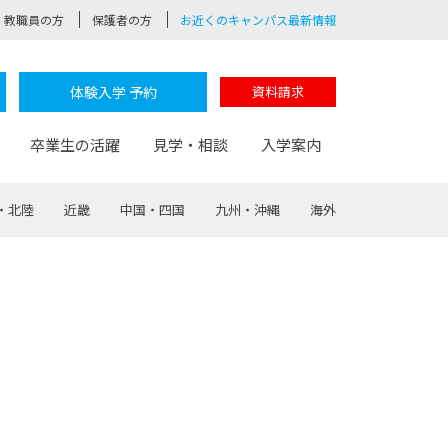
教職員の方
保護者の方
お近くのキャンパス最新情報
体験入学 予約
資料請求
卒業生の活躍
見学・相談
入学案内
・北陸
近畿
中国・四国
九州・沖縄
海外
験
路
ポート
つながる学科
茂木校長のなりたい大人白熱授業
卒業しても戻れる場所
Web出願
制服紹介
レッジ
おおぞらサポーター
部とおおぞらカレッジの