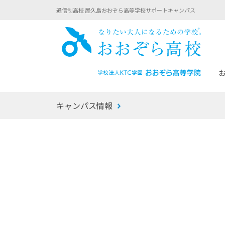
通信制高校 屋久島おおぞら高等学校サポートキャンパス
おお
キャンパス情報
あなたへのメッセージ
1年間の流れ
マイコーチ®
生徒募集要項
学校での1日
みらい学科
おおぞら
-マイコーチ®バトンリレーブログ
-子ども・
みらいノート®
-プログラ