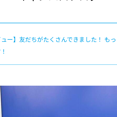
®
ザインコース
-社会の架け橋プログラム®
-おおぞら
ラストコース
-海外留学
ス
ス
ビュー】友だちがたくさんできました！ も
コース
す！