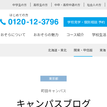
中学生の方
高校生の方
中卒・高校中退の方
社会人の方
はじめての方
ぞら高校
0120-
学校見学・個別相談 予約
12-3796
おおぞらについて
おおぞらの魅力
コース紹介
学校生活
北海道・東北
関東・甲信越
東海
おおぞらについて トップページ
おおぞらの魅力 トップページ
卒業生の活躍 トップページ
見学・相談 トップページ
コース紹介 トップページ
学校生活 トップページ
入学案内 トップページ
™
が大事にしている価値観
入学までの流れ
おおぞらの授業
全国の仲間
先輩の声
おおぞら高校とは
卒業までの流れ
おおぞら100選
なりたい大人になるための体
卒業生の進
SDGs
学費サ
東京都
福祉コース
人と職との架け橋
-なりたい大人システム
-屋久島スクーリング
おおぞらカ
町田キャンパス
ミングコース
-みらいの架け橋レッスン®
-選べる学
キャンパスブログ
サポート