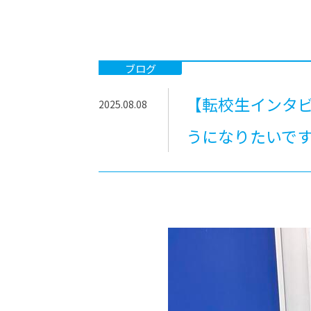
-ちょっとみせてKTCみらいノート
-住環境デ
どこでも、どことでも型学習
-マンガイ
-進学コー
ブログ
-基礎コー
【転校生インタ
2025.08.08
-個別指導
うになりたいで