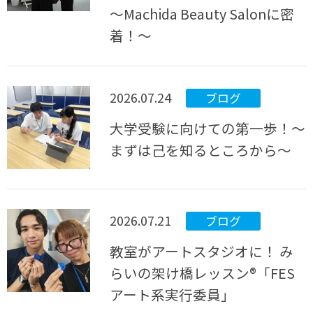
～Machida Beauty Salonに密
着！～
2026.07.24
ブログ
大学受験に向けての第一歩！～
まずは己を知るところから～
2026.07.21
ブログ
教室がアートスタジオに！ み
らいの架け橋レッスン®「FES
アート系実行委員」