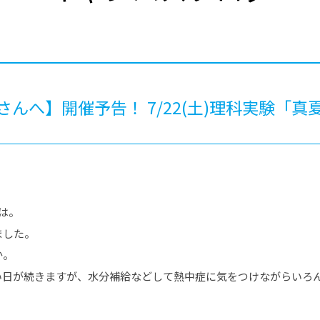
®
ザインコース
-社会の架け橋プログラム®
-おおぞら
ラストコース
-海外留学
ス
ス
さんへ】開催予告！ 7/22(土)理科実験「
コース
は。
ました。
か。
い日が続きますが、水分補給などして熱中症に気をつけながらいろ