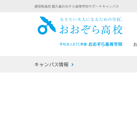
通信制高校 屋久島おおぞら高等学校サポートキャンパス
おお
キャンパス情報
あなたへのメッセージ
1年間の流れ
マイコーチ®
生徒募集要項
学校での1日
みらい学科
おおぞら
-マイコーチ®バトンリレーブログ
-子ども・
みらいノート®
-プログラ