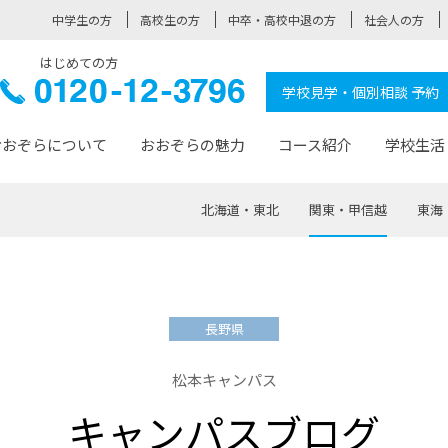
中学生の方
高校生の方
中卒・高校中退の方
社会人の方
はじめての方
ぞら高校
0120-
学校見学・個別相談 予約
12-3796
おおぞらについて
おおぞらの魅力
コース紹介
学校生活
北海道・東北
関東・甲信越
東海
おおぞらについて トップページ
おおぞらの魅力 トップページ
卒業生の活躍 トップページ
見学・相談 トップページ
コース紹介 トップページ
学校生活 トップページ
入学案内 トップページ
™
が大事にしている価値観
入学までの流れ
おおぞらの授業
全国の仲間
先輩の声
おおぞら高校とは
卒業までの流れ
おおぞら100選
なりたい大人になるための体
卒業生の進
SDGs
学費サ
長野県
福祉コース
人と職との架け橋
-なりたい大人システム
-屋久島スクーリング
おおぞらカ
松本キャンパス
ミングコース
-みらいの架け橋レッスン®
-選べる学
キャンパスブログ
サポート