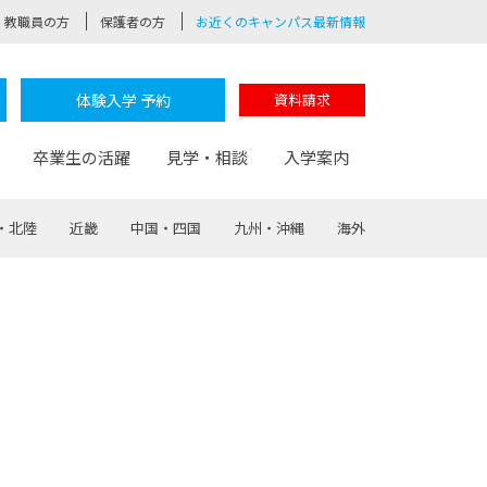
教職員の方
保護者の方
お近くのキャンパス最新情報
体験入学 予約
資料請求
卒業生の活躍
見学・相談
入学案内
・北陸
近畿
中国・四国
九州・沖縄
海外
験
路
ポート
つながる学科
茂木校長のなりたい大人白熱授業
卒業しても戻れる場所
Web出願
制服紹介
レッジ
おおぞらサポーター
部とおおぞらカレッジの