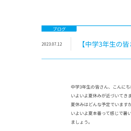
-ちょっとみせてKTCみらいノート
-住環境デ
どこでも、どことでも型学習
-マンガイ
-進学コー
ブログ
-基礎コー
【中学3年生の皆
2023.07.12
-個別指導
中学3年生の皆さん、こんにち
いよいよ夏休みが近づいてき
夏休みはどんな予定でいます
いよいよ夏本番って感じで暑
ましょう。