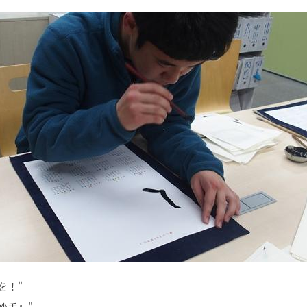
を！"
妙手』"