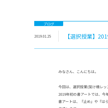
-ちょっとみせてKTCみらいノート
-住環境デ
どこでも、どことでも型学習
-マンガイ
-進学コー
ブログ
-基礎コー
【選択授業】20
2019.01.25
-個別指導
みなさん、こんにちは。
今回は、選択授業(架け橋レッ
2019年初の書アートでは、
書アートは、『止め』や『は