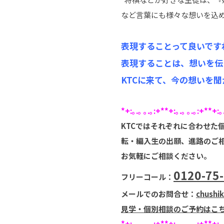
など言葉にも様々な想いを込
表現することって良いです
表現することは、想いを伝
KTCに来て、今の想いを
*+:｡.｡ ｡.｡:+**+:｡.｡ ｡.｡:+**+:｡
KTCではそれぞれに合わせた
転・編入生の出願、進路のご
お気軽にご相談ください。
0120-75
フリーコール：
メールでのお問合せ：
chushi
見学・個別相談のご予約はこ
*+:｡.｡ ｡.｡:+**+:｡.｡ ｡.｡:+**+:｡