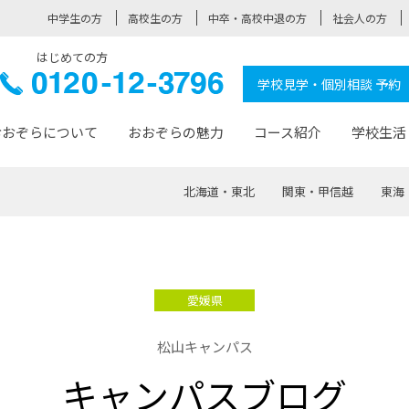
中学生の方
高校生の方
中卒・高校中退の方
社会人の方
はじめての方
ぞら高校
0120-
学校見学・個別相談 予約
12-3796
おおぞらについて
おおぞらの魅力
コース紹介
学校生活
北海道・東北
関東・甲信越
東海
おおぞらについて トップページ
おおぞらの魅力 トップページ
卒業生の活躍 トップページ
見学・相談 トップページ
コース紹介 トップページ
学校生活 トップページ
入学案内 トップページ
™
が大事にしている価値観
入学までの流れ
おおぞらの授業
全国の仲間
先輩の声
おおぞら高校とは
卒業までの流れ
おおぞら100選
なりたい大人になるための体
卒業生の進
SDGs
学費サ
愛媛県
福祉コース
人と職との架け橋
-なりたい大人システム
-屋久島スクーリング
おおぞらカ
松山キャンパス
ミングコース
-みらいの架け橋レッスン®
-選べる学
キャンパスブログ
サポート