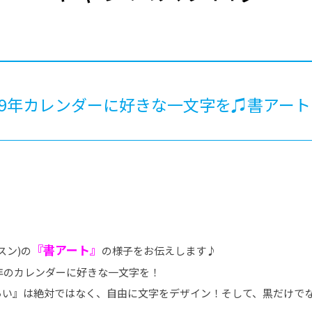
®
ザインコース
-社会の架け橋プログラム®
-おおぞら
ラストコース
-海外留学
ス
ス
19年カレンダーに好きな一文字を♫書アー
コース
『書アート』
スン)の
の様子をお伝えします♪
今年のカレンダーに好きな一文字を！
らい』は絶対ではなく、自由に文字をデザイン！そして、黒だけで