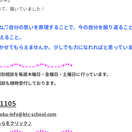
めて、描いていました！
ね♫自分の思いを表現することで、今の自分を振り返るこ
えること。
聞かせてもらえませんか。少しでも力になれればと思ってい
.｡ ｡.｡:+**+:｡.｡ ｡.｡:+**+:｡.｡ ｡.｡:+**+
個別相談を毎週木曜日・金曜日・土曜日に行っています。
相談も随時受付しております。
-1105
koku-info@ktc-school.com
ちらをクリック♪
.｡ ｡.｡:+**+:｡.｡ ｡.｡:+**+:｡.｡ ｡.｡:+**+