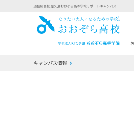
通信制高校 屋久島おおぞら高等学校サポートキャンパス
おお
キャンパス情報
あなたへのメッセージ
1年間の流れ
マイコーチ®
生徒募集要項
学校での1日
みらい学科
おおぞら
-マイコーチ®バトンリレーブログ
-子ども・
みらいノート®
-プログラ