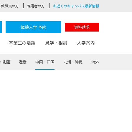
教職員の方
保護者の方
お近くのキャンパス最新情報
体験入学 予約
資料請求
卒業生の活躍
見学・相談
入学案内
・北陸
近畿
中国・四国
九州・沖縄
海外
験
路
ポート
つながる学科
茂木校長のなりたい大人白熱授業
卒業しても戻れる場所
Web出願
制服紹介
レッジ
おおぞらサポーター
部とおおぞらカレッジの