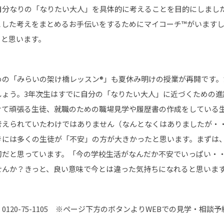
自分なりの「なりたい大人」を具体的に考えることを目的にしまし
とした考えをまとめるお手伝いをするためにマイコーチ™がいます
らと思います。
めの「みらいの架け橋レッスン®」も夏休み明けの授業が再開です。
しょう。3年次生はすでに自分の「なりたい大人」に近づくための進
けて頑張る生徒、就職のための職場見学や履歴書の作成をしている
考えられていたわけではありません（なんとなくはありましたが・
きには多くの生徒が「不安」の方が大きかったと思います。まずは
だと思っています。「今の学校生活がなんだか不安でいっぱい・・
せんか？きっと、良い意味で今とは違った気持ちになれると思いま
120-75-1105 ※ページ下方のボタンよりWEBでの見学・相