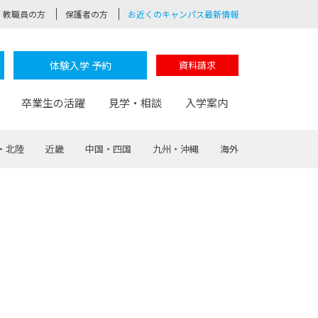
教職員の方
保護者の方
お近くのキャンパス最新情報
体験入学 予約
資料請求
卒業生の活躍
見学・相談
入学案内
・北陸
近畿
中国・四国
九州・沖縄
海外
験
路
ポート
つながる学科
茂木校長のなりたい大人白熱授業
卒業しても戻れる場所
Web出願
制服紹介
レッジ
おおぞらサポーター
部とおおぞらカレッジの