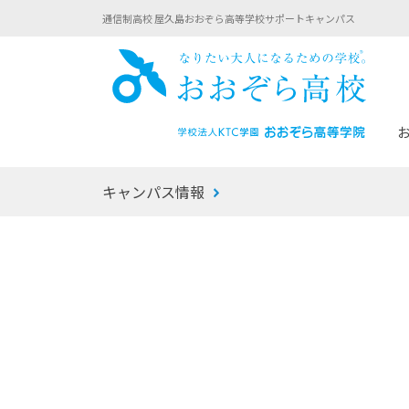
通信制高校 屋久島おおぞら高等学校サポートキャンパス
おお
キャンパス情報
あなたへのメッセージ
1年間の流れ
マイコーチ®
生徒募集要項
学校での1日
みらい学科
おおぞら
-マイコーチ®バトンリレーブログ
-子ども・
みらいノート®
-プログラ