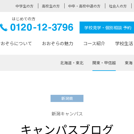
中学生の方
高校生の方
中卒・高校中退の方
社会人の方
はじめての方
ぞら高校
0120-
学校見学・個別相談 予約
12-3796
おおぞらについて
おおぞらの魅力
コース紹介
学校生活
北海道・東北
関東・甲信越
東海
おおぞらについて トップページ
おおぞらの魅力 トップページ
卒業生の活躍 トップページ
見学・相談 トップページ
コース紹介 トップページ
学校生活 トップページ
入学案内 トップページ
™
が大事にしている価値観
入学までの流れ
おおぞらの授業
全国の仲間
先輩の声
おおぞら高校とは
卒業までの流れ
おおぞら100選
なりたい大人になるための体
卒業生の進
SDGs
学費サ
新潟県
福祉コース
人と職との架け橋
-なりたい大人システム
-屋久島スクーリング
おおぞらカ
新潟キャンパス
ミングコース
-みらいの架け橋レッスン®
-選べる学
キャンパスブログ
サポート