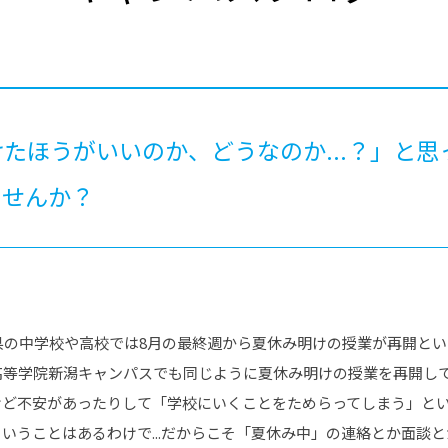
®
ザインコース
-社会の架け橋プログラム®
-おおぞら
ラストコース
-海外留学
ス
ス
たほうがいいのか、どうなのか...？」と思
コース
ませんか？
県の中学校や高校では8月の最終週から夏休み明けの授業が再開と
高等学院新潟キャンパスでも同じように夏休み明けの授業を再開し
けど不安があったりして「学校にいくことをためらってしまう」と
ういうことはあるわけで...だからこそ「夏休み中」の連絡とか面談