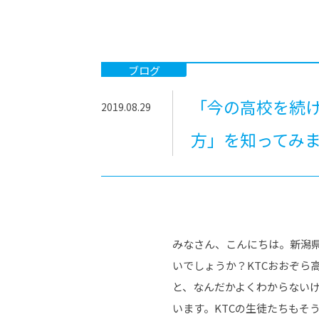
-ちょっとみせてKTCみらいノート
-住環境デ
どこでも、どことでも型学習
-マンガイ
-進学コー
ブログ
-基礎コー
「今の高校を続け
2019.08.29
-個別指導
方」を知ってみ
みなさん、こんにちは。新潟
いでしょうか？KTCおおぞら
と、なんだかよくわからない
います。KTCの生徒たちもそ