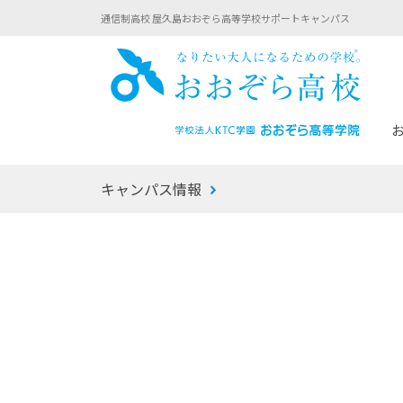
通信制高校 屋久島おおぞら高等学校サポートキャンパス
おお
キャンパス情報
あなたへのメッセージ
1年間の流れ
マイコーチ®
生徒募集要項
学校での1日
みらい学科
おおぞら
-マイコーチ®バトンリレーブログ
-子ども・
みらいノート®
-プログラ