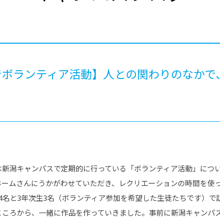
®
ザインコース
-社会の架け橋プログラム®
-おおぞら
ラストコース
-海外留学
ス
ス
でボランティア活動】人との関わりのなかで
コース
は新潟キャンパスで定期的に行っている「ボランティア活動」につ
ホームさんにうかがわせていただき、レクリエーションの時間を使
4名と3年次生3名（ボランティア参加を希望した生徒たちです）で
ところから、一緒に作品を作っていきました。事前に新潟キャンパ