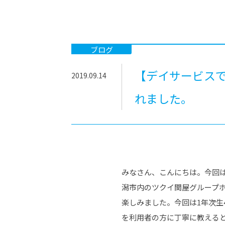
-ちょっとみせてKTCみらいノート
-住環境デ
どこでも、どことでも型学習
-マンガイ
-進学コー
ブログ
-基礎コー
【デイサービス
2019.09.14
-個別指導
れました。
みなさん、こんにちは。今回
潟市内のツクイ関屋グループ
楽しみました。今回は1年次生
を利用者の方に丁寧に教える