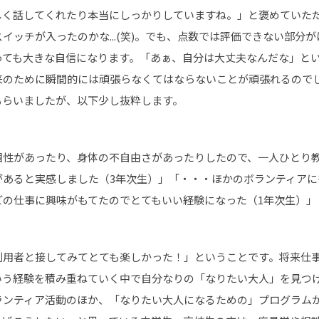
しく話してくれたり本当にしっかりしていますね。」と褒めていた
イッチが入ったのかな...(笑)。でも、点数では評価できない部分
っても大きな自信になります。「あぁ、自分は大丈夫なんだな」と
来のために瞬間的には頑張らなくてはならないことが頑張れるので
もらいましたが、以下少し抜粋します。
個性があったり、身体の不自由さがあったりしたので、一人ひとり
があると実感しました（3年次生）」「・・・ほかのボランティアに
どの仕事に興味がもてたのでとてもいい経験になった（1年次生）」
利用者と接してみてとても楽しかった！」ということです。将来仕
う経験を積み重ねていく中で自分なりの「なりたい大人」を見つけ
ランティア活動のほか、「なりたい大人になるための」プログラム