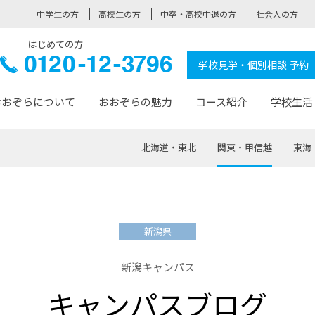
中学生の方
高校生の方
中卒・高校中退の方
社会人の方
はじめての方
ぞら高校
0120-
学校見学・個別相談 予約
12-3796
おおぞらについて
おおぞらの魅力
コース紹介
学校生活
北海道・東北
関東・甲信越
東海
おおぞらについて トップページ
おおぞらの魅力 トップページ
卒業生の活躍 トップページ
見学・相談 トップページ
コース紹介 トップページ
学校生活 トップページ
入学案内 トップページ
™
が大事にしている価値観
入学までの流れ
おおぞらの授業
全国の仲間
先輩の声
おおぞら高校とは
卒業までの流れ
おおぞら100選
なりたい大人になるための体
卒業生の進
SDGs
学費サ
新潟県
福祉コース
人と職との架け橋
-なりたい大人システム
-屋久島スクーリング
おおぞらカ
新潟キャンパス
ミングコース
-みらいの架け橋レッスン®
-選べる学
キャンパスブログ
サポート