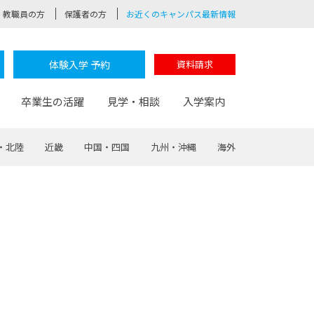
教職員の方
保護者の方
お近くのキャンパス最新情報
体験入学 予約
資料請求
卒業生の活躍
見学・相談
入学案内
・北陸
近畿
中国・四国
九州・沖縄
海外
験
路
ポート
つながる学科
茂木校長のなりたい大人白熱授業
卒業しても戻れる場所
Web出願
制服紹介
レッジ
おおぞらサポーター
部とおおぞらカレッジの