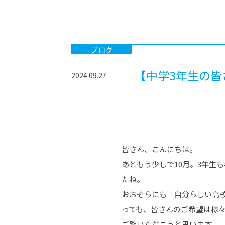
-ちょっとみせてKTCみらいノート
-住環境デ
どこでも、どことでも型学習
-マンガイ
-進学コー
ブログ
-基礎コー
【中学3年生の
2024.09.27
-個別指導
皆さん、こんにちは。
あともう少しで10月。3年生
たね。
おおぞらにも「自分らしい高
っても、皆さんのご希望は様
ご覧いただこうと思います。