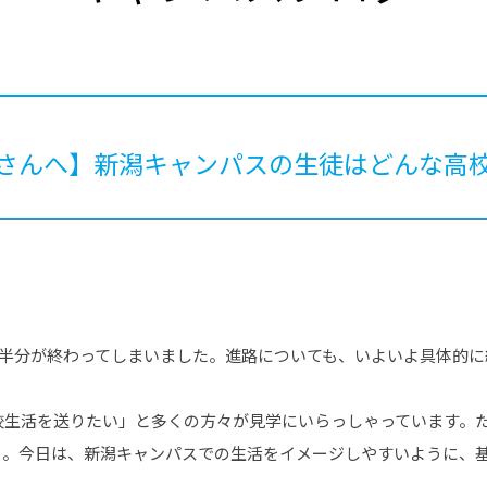
®
ザインコース
-社会の架け橋プログラム®
-おおぞら
ラストコース
-海外留学
ス
ス
皆さんへ】新潟キャンパスの生徒はどんな高
コース
も半分が終わってしまいました。進路についても、いよいよ具体的
校生活を送りたい」と多くの方々が見学にいらっしゃっています。
々。今日は、新潟キャンパスでの生活をイメージしやすいように、