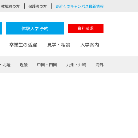
教職員の方
保護者の方
お近くのキャンパス最新情報
体験入学 予約
資料請求
卒業生の活躍
見学・相談
入学案内
・北陸
近畿
中国・四国
九州・沖縄
海外
験
路
ポート
つながる学科
茂木校長のなりたい大人白熱授業
卒業しても戻れる場所
Web出願
制服紹介
レッジ
おおぞらサポーター
部とおおぞらカレッジの