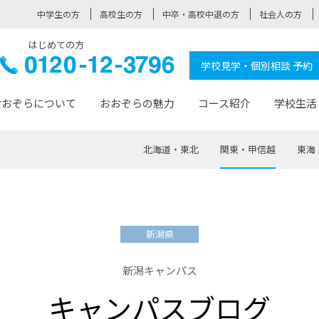
中学生の方
高校生の方
中卒・高校中退の方
社会人の方
はじめての方
ぞら高校
0120-
学校見学・個別相談 予約
12-3796
おおぞらについて
おおぞらの魅力
コース紹介
学校生活
北海道・東北
関東・甲信越
東海
おおぞらについて トップページ
おおぞらの魅力 トップページ
卒業生の活躍 トップページ
見学・相談 トップページ
コース紹介 トップページ
学校生活 トップページ
入学案内 トップページ
™
が大事にしている価値観
入学までの流れ
おおぞらの授業
全国の仲間
先輩の声
おおぞら高校とは
卒業までの流れ
おおぞら100選
なりたい大人になるための体
卒業生の進
SDGs
学費サ
新潟県
福祉コース
人と職との架け橋
-なりたい大人システム
-屋久島スクーリング
おおぞらカ
新潟キャンパス
ミングコース
-みらいの架け橋レッスン®
-選べる学
キャンパスブログ
サポート