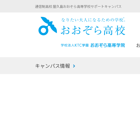
通信制高校 屋久島おおぞら高等学校サポートキャンパス
おお
キャンパス情報
あなたへのメッセージ
1年間の流れ
マイコーチ®
生徒募集要項
学校での1日
みらい学科
おおぞら
-マイコーチ®バトンリレーブログ
-子ども・
みらいノート®
-プログラ