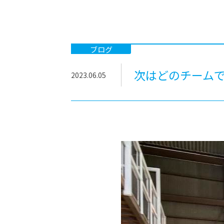
-ちょっとみせてKTCみらいノート
-住環境デ
どこでも、どことでも型学習
-マンガイ
-進学コー
ブログ
-基礎コー
次はどのチームで
2023.06.05
-個別指導