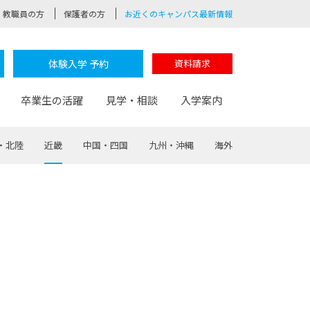
教職員の方
保護者の方
お近くのキャンパス最新情報
体験入学 予約
資料請求
卒業生の活躍
見学・相談
入学案内
・北陸
近畿
中国・四国
九州・沖縄
海外
験
路
ポート
つながる学科
茂木校長のなりたい大人白熱授業
卒業しても戻れる場所
Web出願
制服紹介
レッジ
おおぞらサポーター
部とおおぞらカレッジの