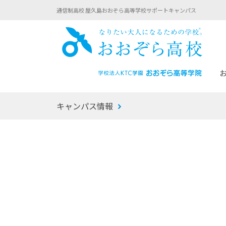
通信制高校 屋久島おおぞら高等学校サポートキャンパス
おお
キャンパス情報
あなたへのメッセージ
1年間の流れ
マイコーチ®
生徒募集要項
学校での1日
みらい学科
おおぞら
-マイコーチ®バトンリレーブログ
-子ども・
みらいノート®
-プログラ