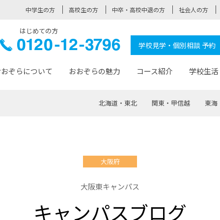
中学生の方
高校生の方
中卒・高校中退の方
社会人の方
はじめての方
ぞら高校
0120-
学校見学・個別相談 予約
12-3796
おおぞらについて
おおぞらの魅力
コース紹介
学校生活
北海道・東北
関東・甲信越
東海
おおぞらについて トップページ
おおぞらの魅力 トップページ
卒業生の活躍 トップページ
見学・相談 トップページ
コース紹介 トップページ
学校生活 トップページ
入学案内 トップページ
™
が大事にしている価値観
入学までの流れ
おおぞらの授業
全国の仲間
先輩の声
おおぞら高校とは
卒業までの流れ
おおぞら100選
なりたい大人になるための体
卒業生の進
SDGs
学費サ
大阪府
福祉コース
人と職との架け橋
-なりたい大人システム
-屋久島スクーリング
おおぞらカ
大阪東キャンパス
ミングコース
-みらいの架け橋レッスン®
-選べる学
キャンパスブログ
サポート