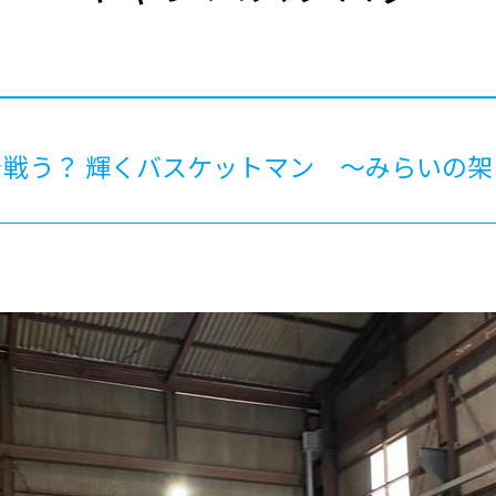
®
ザインコース
-社会の架け橋プログラム®
-おおぞら
ラストコース
-海外留学
ス
ス
戦う？ 輝くバスケットマン ～みらいの架
コース