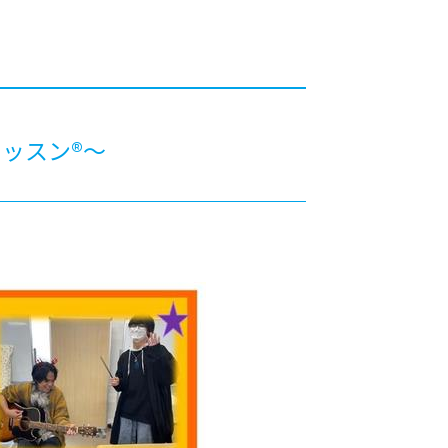
カレッジの教育
レッスン®～