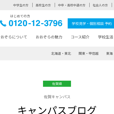
中学生の方
高校生の方
中卒・高校中退の方
社会人の方
はじめての方
ぞら高校
0120-
学校見学・個別相談 予約
12-3796
おおぞらについて
おおぞらの魅力
コース紹介
学校生活
北海道・東北
関東・甲信越
東海
おおぞらについて トップページ
おおぞらの魅力 トップページ
卒業生の活躍 トップページ
見学・相談 トップページ
コース紹介 トップページ
学校生活 トップページ
入学案内 トップページ
™
が大事にしている価値観
入学までの流れ
おおぞらの授業
全国の仲間
先輩の声
おおぞら高校とは
卒業までの流れ
おおぞら100選
なりたい大人になるための体
卒業生の進
SDGs
学費サ
佐賀県
福祉コース
人と職との架け橋
-なりたい大人システム
-屋久島スクーリング
おおぞらカ
佐賀キャンパス
ミングコース
-みらいの架け橋レッスン®
-選べる学
キャンパスブログ
サポート