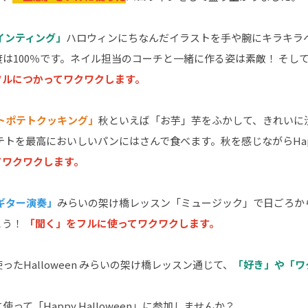
インティング」
ハロウィンにちなんだイラストを手や腕にキラキラ
は100％です。ネイル担当のコーチと一緒に作る姿は素敵！ そし
フルにつかってワクワクします。
ートポテトクッキング」
秋といえば「お芋」芋をふかして、きれいに
トを最高においしいパンにはさんで食べます。秋を感じながらHappy 
てワクワクします。
のギター演奏」
みらいの架け橋レッスン「ミュージック」で日ごろか
とう！
「聞く」をフルに使ってワクワクします。
ったHalloween みらいの架け橋レッスン通じて、
「好き」や「ワ
使って「Happy Halloween」に参加しませんか？