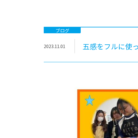
-ちょっとみせてKTCみらいノート
-住環境デ
どこでも、どことでも型学習
-マンガイ
-進学コー
ブログ
-基礎コー
五感をフルに使った
2023.11.01
-個別指導