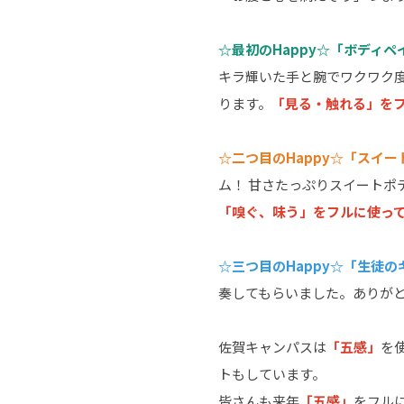
☆最初のHappy☆「ボディペ
キラ輝いた手と腕でワクワク度
ります。
「見る・触れる」を
☆二つ目のHappy☆「スイ
ム！ 甘さたっぷりスイートポテ
「嗅ぐ、味う」をフルに使っ
☆三つ目のHappy☆「生徒
奏してもらいました。ありが
佐賀キャンパスは
「五感」
を使
トもしています。
皆さんも来年
「五感」
をフルに