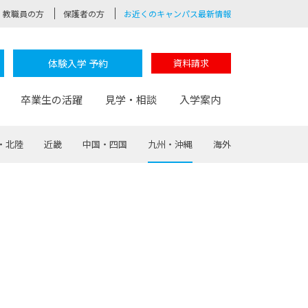
教職員の方
保護者の方
お近くのキャンパス最新情報
体験入学 予約
資料請求
卒業生の活躍
見学・相談
入学案内
・北陸
近畿
中国・四国
九州・沖縄
海外
験
路
ポート
つながる学科
茂木校長のなりたい大人白熱授業
卒業しても戻れる場所
Web出願
制服紹介
レッジ
おおぞらサポーター
部とおおぞらカレッジの