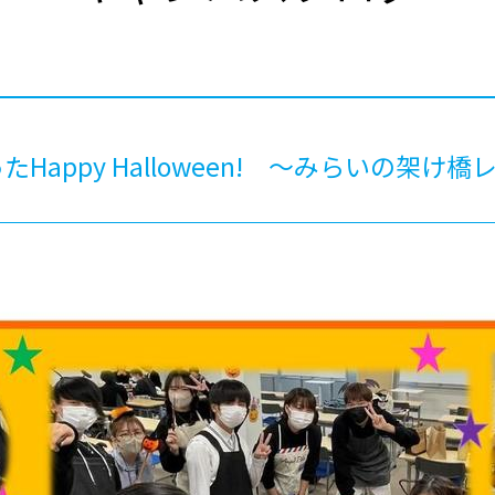
®
ザインコース
-社会の架け橋プログラム®
-おおぞら
ラストコース
-海外留学
ス
ス
Happy Halloween! ～みらいの架け橋
コース