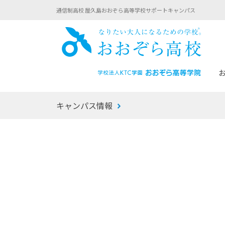
通信制高校 屋久島おおぞら高等学校サポートキャンパス
おお
キャンパス情報
あなたへのメッセージ
1年間の流れ
マイコーチ®
生徒募集要項
学校での1日
みらい学科
おおぞら
-マイコーチ®バトンリレーブログ
-子ども・
みらいノート®
-プログラ