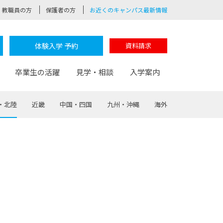
教職員の方
保護者の方
お近くのキャンパス最新情報
体験入学 予約
資料請求
卒業生の活躍
見学・相談
入学案内
・北陸
近畿
中国・四国
九州・沖縄
海外
験
路
ポート
つながる学科
茂木校長のなりたい大人白熱授業
卒業しても戻れる場所
Web出願
制服紹介
レッジ
おおぞらサポーター
部とおおぞらカレッジの