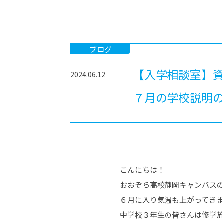
-ちょっとみせてKTCみらいノート
-住環境デ
どこでも、どことでも型学習
-マンガイ
-進学コー
ブログ
-基礎コー
【入学相談室】
2024.06.12
-個別指導
７月の学校説明
こんにちは！
おおぞら高校静岡キャンパス
６月に入り気温も上がってき
中学校３年生の皆さんは修学