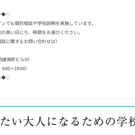
◇◆◇
インでも個別相談や学校説明を実施しています。
合の良い日にち、時間をお選びください。
相談に関するお問い合わせは〉
地建南町ビル
5F
土
9:00
～
18:00
）
◇◆◇