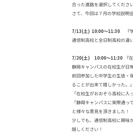
合った進路を選択してくださ
さて、今回は７月の学校説明
7/13(
土
) 10:00
～
11:30
『学
通信制高校と全日制高校の違
7/20(
土
)
10:00
～
11:30
『
静岡キャンパスの在校生が日
前回参加した中学生の生徒・
ることが出来て嬉しかった。
「在校生がおおぞら高校に入
「静岡キャンパスに実際通っ
と様々な意見を頂きました！
少しでも、通信制高校に興味
越しください！