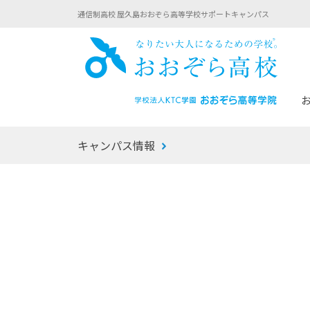
通信制高校 屋久島おおぞら高等学校サポートキャンパス
おお
キャンパス情報
あなたへのメッセージ
1年間の流れ
マイコーチ®
生徒募集要項
学校での1日
みらい学科
おおぞら
-マイコーチ®バトンリレーブログ
-子ども・
みらいノート®
-プログラ