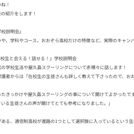
いね！
会の紹介をします！
校説明会』
いや、学科やコース、おおぞら高校だけの特徴など、実際のキャン
在校生と会える！話せる！』学校説明会
常の学校生活や屋久島スクーリングについて赤裸々に話します！
保護者からは
「在校生の生徒さんも詳しく教えて下さったので、お
」
ったきっかけや屋久島スクーリングの事について聞けてよかったで
ている生徒さんの声が聞けてとても参考になりました。」
がある、通信制高校が進路の
1
つとして選択肢に入っているという生