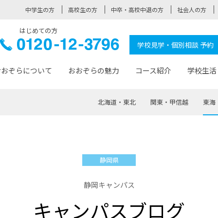
中学生の方
高校生の方
中卒・高校中退の方
社会人の方
はじめての方
ぞら高校
0120-
学校見学・個別相談 予約
12-3796
おおぞらについて
おおぞらの魅力
コース紹介
学校生活
北海道・東北
関東・甲信越
東海
おおぞらについて トップページ
おおぞらの魅力 トップページ
卒業生の活躍 トップページ
見学・相談 トップページ
コース紹介 トップページ
学校生活 トップページ
入学案内 トップページ
™
が大事にしている価値観
入学までの流れ
おおぞらの授業
全国の仲間
先輩の声
おおぞら高校とは
卒業までの流れ
おおぞら100選
なりたい大人になるための体
卒業生の進
SDGs
学費サ
静岡県
福祉コース
人と職との架け橋
-なりたい大人システム
-屋久島スクーリング
おおぞらカ
静岡キャンパス
ミングコース
-みらいの架け橋レッスン®
-選べる学
キャンパスブログ
サポート