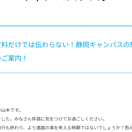
®
ザインコース
-社会の架け橋プログラム®
-おおぞら
ラストコース
-海外留学
ス
ス
資料だけでは伝わらない！静岡キャンパス
コース
のご案内！
の山本です。
ました。みなさん体調に気をつけてお過ごしください。
旅行も終わり、より進路の事を考える時期ではないでしょうか？色